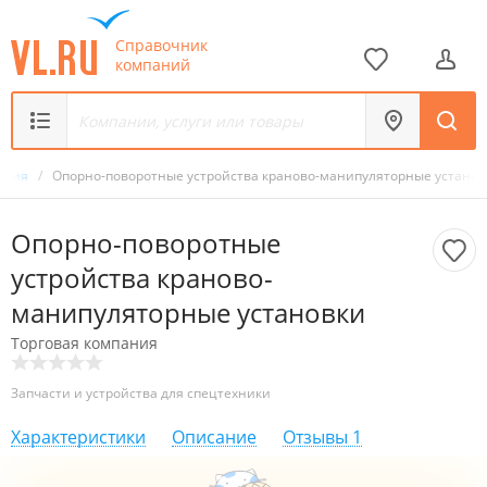
Справочник
компаний
пания
/
Опорно-поворотные устройства краново-манипуляторные установ
Опорно-поворотные
устройства краново-
манипуляторные установки
Торговая компания
Запчасти и устройства для спецтехники
Характеристики
Описание
Отзывы
1