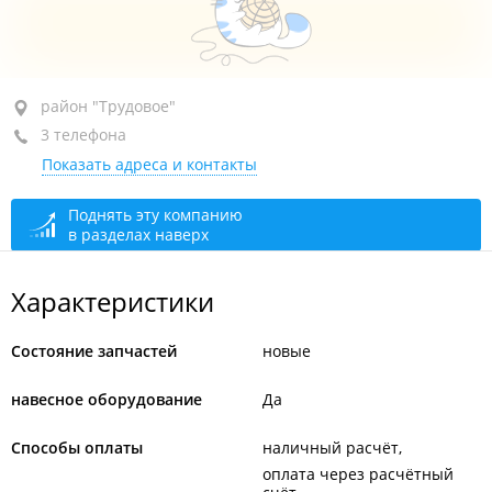
район "Трудовое", ул. Беговая, 25А
район "Трудовое"
3 телефона
1-й этаж
Показать адреса и контакты
+7 914 707-76-14
+7 (423) 277-76-14
Поднять эту компанию
в разделах наверх
+7 914 723-44-83
сегодня закрыто
Характеристики
Состояние запчастей
новые
навесное оборудование
Да
Способы оплаты
наличный расчёт
оплата через расчётный