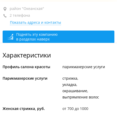
район "Океанская", ул. Успенского, 106
район "Океанская"
2 телефона
1-й этаж
Показать адреса и контакты
+7 (423) 259-38-97
+7 914 666-70-31
Поднять эту компанию
в разделах наверх
закрыто, откроется в 09:00
Характеристики
Профиль салона красоты
парикмахерские услуги
Парикмахерские услуги
стрижка
укладка
окрашивание
выпрямление волос
Женская стрижка, руб.
от 700 до 1000