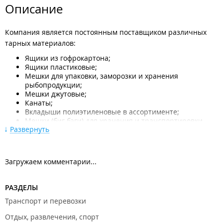
Описание
Компания является постоянным поставщиком различных
тарных материалов:
Ящики из гофрокартона;
Ящики пластиковые;
Мешки для упаковки, заморозки и хранения
рыбопродукции;
Мешки джутовые;
Канаты;
Вкладыши полиэтиленовые в ассортименте;
Мешки (биг бэги) для хранения и транспортировки
Развернуть
различных сыпучих грузов;
Упаковочное оборудование и расходный материал
(столики обвязочные, стреп.лента, скотч);
Другие виды товара, необходимого для
Загружаем комментарии...
горнодобывающих, сельскохозяйственных,
рыбодобывающий и рыбоперерабатывающих
предприятий, компаний, оказывающих
РАЗДЕЛЫ
шипчандлерские и транспортно-экспедиторские
Транспорт и перевозки
услуги.
Отдых, развлечения, спорт