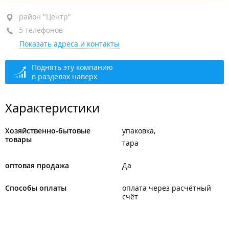
район "Центр", ул. Пологая, 66
район "Центр"
5 телефонов
оф. 502
Показать адреса и контакты
+7 984 198-77-88
+7 914 706-16-55
Поднять эту компанию
в разделах наверх
+7 (423) 226-71-89
+7 (423) 240-71-92
Характеристики
+7 914 328-55-88
Хозяйственно-бытовые
упаковка
сегодня закрыто
товары
тара
оптовая продажа
Да
Способы оплаты
оплата через расчётный
счёт