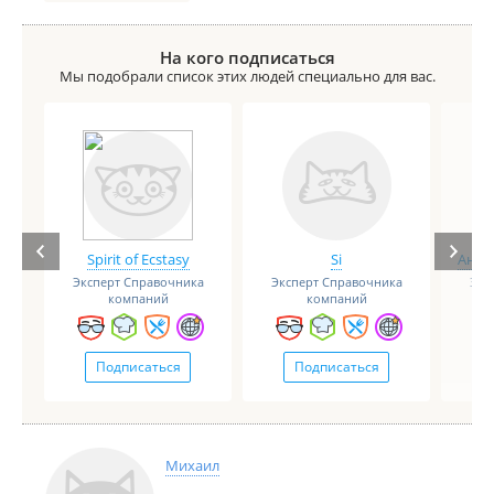
На кого подписаться
Мы подобрали список этих людей специально для вас.
Spirit of Ecstasy
Si
Анге
Эксперт Справочника
Эксперт Справочника
Экс
компаний
компаний
Подписаться
Подписаться
Михаил