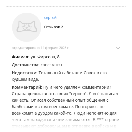
Информация для военкома настоящего ВК.
Уважаемый военком объединенных Советского и
сергей
Первореченского районов,по моим наблюдениям
Ваши подчиненные просто боятся идти к Вам с
Отзывов
2
подобными вопросами(ваша подпись и печать ВК).
Как-то проще и ближе надо быть с населением
районов и своими работниками в частности.
отредактировано 14 февраля 2023 г.
Филиал:
ул. Фирсова, 8
Достоинства:
савсэм нэт
Недостатки:
Тотальный саботаж и Совок в его
худшем виде.
Комментарий:
Ну и чего удаляем комментарии?
Страна должна знать своих "героев". Я всё написал
как есть. Описал собственный опыт общения с
балбесами в этом военкомате. Повторяю - не
военкомат а дурдом какой-то. Люди непонятно для
чего там находятся и чем занимаются. В *** стране
отказывают добровольцам в отправке в войска и в