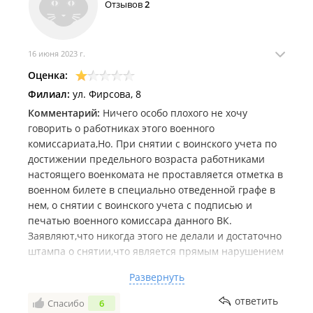
Отзывов
2
16 июня 2023 г.
Оценка:
Филиал:
ул. Фирсова, 8
Комментарий:
Ничего особо плохого не хочу
говорить о работниках этого военного
комиссариата,Но. При снятии с воинского учета по
достижении предельного возраста работниками
настоящего военкомата не проставляется отметка в
военном билете в специально отведенной графе в
нем, о снятии с воинского учета с подписью и
печатью военного комиссара данного ВК.
Заявляют,что никогда этого не делали и достаточно
штампа о снятии,что является прямым нарушением
и человек с подобным нарушением в учетном
Развернуть
документе имеет в перспективе риск нарваться на
длительную беготню по устранению этого
ответить
Спасибо
6
недостатка,допущеного работниками военкомата.