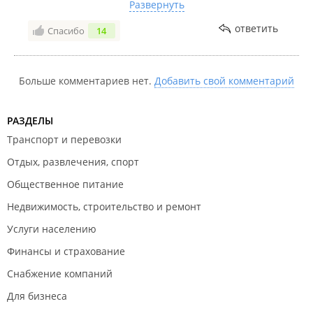
добровольческие батальоны. Отказываются
Развернуть
проводить медосвидетельствования для изменения
ответить
Спасибо
14
категории годности. Отказывали добровольцам
даже во время всеобщей мобилизации!! Пришлось
дойти до Краевой Комиссии по Мобилизации и
лично до Военкома Края чтобы хоть как-то
Больше комментариев нет.
Добавить свой комментарий
заставить этих *** работать как положено,а не тупо
зарплату получать за просиживание штанов.
РАЗДЕЛЫ
Транспорт и перевозки
Отдых, развлечения, спорт
Общественное питание
Недвижимость, строительство и ремонт
Услуги населению
Финансы и страхование
Снабжение компаний
Для бизнеса