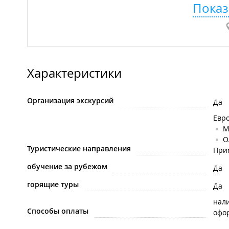
Показ
Характеристики
Организация экскурсий
Да
Евр
М
О
Туристические направления
При
обучение за рубежом
Да
горящие туры
Да
нал
Способы оплаты
офо