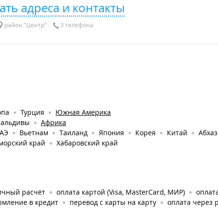
ать адреса и контакты
район "Центр"
3 телефона
опа
Турция
Южная Америка
альдивы
Африка
АЭ
Вьетнам
Таиланд
Япония
Корея
Китай
Абхаз
морский край
Хабаровский край
ичный расчёт
оплата картой (Visa, MasterCard, МИР)
оплата
рмление в кредит
перевод с карты на карту
оплата через 