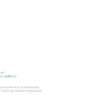
ния?
мо:
spr@VL.ru
лов
ссылка на VL.ru
обязательна.
 только при наличии гиперссылки.