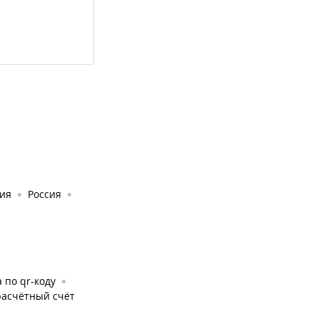
ия
Россия
 по qr-коду
расчётный счёт