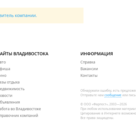
авитель компании.
САЙТЫ ВЛАДИВОСТОКА
ИНФОРМАЦИЯ
вто
Справка
фиша
Вакансии
ино
Контакты
азы отдыха
едвижимость
Обнаружили ошибку, есть предложе
овости
Отправьте нам
сообщение
или пись
бъявления
© ООО «Фарпост», 2003—2026
абота во Владивостоке
При любом использовании материа
Цитирование в Интернете возможно
правочник компаний
Все права защищены.