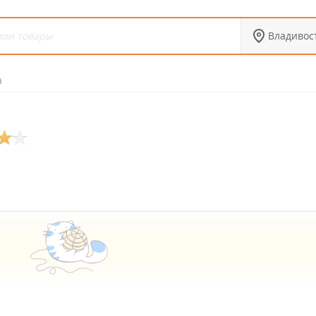
Владивос
а