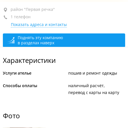
район "Первая речка", пр-т Острякова, 5
район "Первая речка"
1 телефон
1-й этаж, каб. 103
Показать адреса и контакты
+7 994 003-24-03
закрыто, откроется в 10:00
Поднять эту компанию
в разделах наверх
Характеристики
Услуги ателье
пошив и ремонт одежды
Способы оплаты
наличный расчёт
перевод с карты на карту
Фото