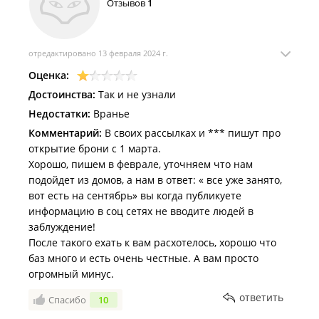
Отзывов
1
сентября🤦🏼‍♀️
Пока обсуждали с коллегами гениальный маркетинг
базы, нашлись пара человек, которые на ней были.
И сказали, что делать тут совершенно нечего. 1-2
отредактировано 13 февраля 2024 г.
дня полюбоваться пляжем, а дальше скучно. Домики
Оценка:
и номера весьма убогие, крыши протекают в дождь.
Достоинства:
Так и не узнали
В общем, что ни делается - все к лучшему. Рада, что
Недостатки:
Вранье
не попали к вам. И не попадем 😄
Комментарий:
В своих рассылках и *** пишут про
открытие брони с 1 марта.
Хорошо, пишем в феврале, уточняем что нам
подойдет из домов, а нам в ответ: « все уже занято,
вот есть на сентябрь» вы когда публикуете
информацию в соц сетях не вводите людей в
заблуждение!
После такого ехать к вам расхотелось, хорошо что
баз много и есть очень честные. А вам просто
огромный минус.
ответить
Спасибо
10