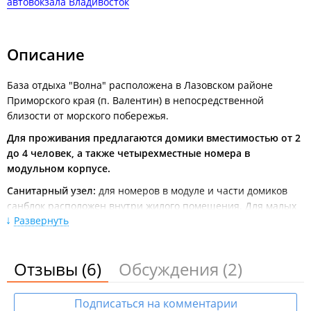
автовокзала Владивосток
Описание
База отдыха "Волна" расположена в Лазовском районе
Приморского края (п. Валентин) в непосредственной
близости от морского побережья.
Для проживания предлагаются домики вместимостью от 2
до 4 человек, а также четырехместные номера в
модульном корпусе.
Санитарный узел:
для номеров в модуле и части домиков
санблок расположен внутри жилого помещения. Для малых
Развернуть
домиков предусмотрен общий санузел на территории базы.
Питание организуется самостоятельно или в кафе на
территории. Приготовление пищи разрешено в беседках у
Отзывы
(6)
Обсуждения
(2)
домов на газовых плитках или в специально оборудованных
мангальных зонах.
Подписаться на комментарии