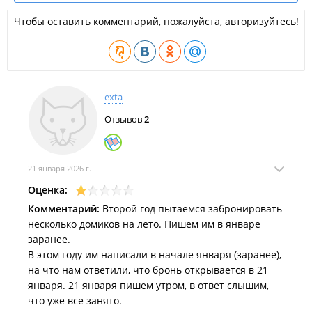
На территории:
Чтобы оставить комментарий, пожалуйста, авторизуйтесь!
Крытые беседки со столами и скамейками;
Костровые и мангальные зоны;
Детская площадка с батутом;
Бассейн;
Видовая площадка;
Гамаки с подушками и пледами;
Зона с Sony PlayStation;
exta
Бесплатная автомобильная парковка.
Отзывов
2
Дополнительные платные услуги:
Баня и предоставление веников;
Прокат SUP-досок;
21 января 2026 г.
Морские прогулки и рыбалка;
Оценка:
Экскурсионные выходы на водопады.
Комментарий:
Второй год пытаемся забронировать
ООО "Волна".
несколько домиков на лето. Пишем им в январе
База отдыха в
Едином реестре объектов классификации в
заранее.
сфере туристской индустрии
.
В этом году им написали в начале января (заранее),
на что нам ответили, что бронь открывается в 21
января. 21 января пишем утром, в ответ слышим,
что уже все занято.