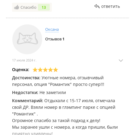
только во второй половине дня, по итогу мест
ответить
Спасибо
13
свободных нет. Зря потраченное время и
упущенная возможность забронировать другую
базу. Повторюсь мутная база и ее владельцы.
Оксана
Предполагаю как бронируют , так и услуги
Отзывов
1
оказывают
17 июля 2024 г.
Оценка:
Достоинства:
Уютные номера, отзывчивый
персонал, опция "Романтик" просто супер!!!
Недостатки:
Не заметили
Комментарий:
Отдыхали с 15-17 июля, отмечала
свой ДР. Взяли номер в глэмпинг парке с опцией
"Романтик" .
Огромное спасибо за такой подход к делу!
Мы заранее ушли с номера, а когда пришли, были
приятно удивлены!