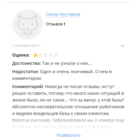
Самир Мустафаев
Отзывов
1
3 сентября 2023 г.
Оценка:
Достоинства:
Так и не узнали о них...
Недостатки:
Один и очень значимый. О нем в
комментарии.
Комментарий:
Никогда не писал отзывы, но тут
решил оставить, потому-что много каких ситуаций в
жизни было, но не таких... Что за минус у этой базы?
Абсолютно наплевательское отношение работников
и видимо владельцев базы к своим клиентам.
Вкратце расскажу. Забронировали мы 2 номера еще
по весне. Вот настал день Х, едем с Хабаровска.
Зная об обстановке в ПК, решили уточнить у
Развернуть