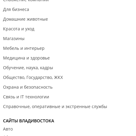
вспомнила аж через полторы суток, написав в
вотсапе " через сколько нас ожидать"... Вот такой
Для бизнеса
трипчик произошёл у нас, говорить о том, сколько
Домашние животные
бензина, нервов, сил было потрачено и подъубита
машина в непонятных просёлочных дорогах я не
Красота и уход
буду, думаю, каждый сам это понимает. Так что
Магазины
задумайтесь хорошенько, при выборе базы отдыха,
такого ли отношения вы к себе хотите...
Мебель и интерьер
Медицина и здоровье
Обучение, наука, кадры
Общество, Государство, ЖКХ
Охрана и безопасность
Связь и IT технологии
Справочные, оперативные и экстренные службы
САЙТЫ ВЛАДИВОСТОКА
Авто