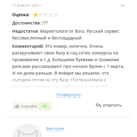
23 февраля 2024 г.
Оценка:
Достоинства:
???
Недостатки:
Маркетологи от бога. Русский сервис:
бессмысленный и беспощадный
Комментарий:
Это номер, конечно. Очень
раскручивают свою базу в соц.сетях, конкурсы на
проживание и т.д. Большими буквами и громкими
рилсами рассказывают про начало брони с 1 марта.
И ни днем раньше. В январе мы решили, что
съездим летом на эту базу. Поспрашивала у
администраторов про домики и т.д. Мне все
рассказали, ни слова, что все занято. Спокойно жду
Развернуть
марта, чтобы забронировать. Увидела предыдущий
ответить
Спасибо
12
отзыв здесь, что оказывается все занято. Из
интереса решила написать, спросить про бронь на
август. Первым сообщением мне написали пост из
соц.сетей, что бронь с 1 марта. А вторым
Виктория
сообщением, что домики все забронированы до