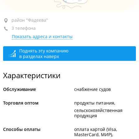
район "Фадеева", ул. Фадеева, 53
район "Фадеева"
3 телефона
+7 (423) 229-35-22
Показать адреса и контакты
+7 (423) 229-13-48
+7 902 559-85-64
Поднять эту компанию
в разделах наверх
закрыто, откроется в 08:30
Характеристики
Обслуживание
снабжение судов
Торговля оптом
продукты питания
сельскохозяйственная
продукция
Способы оплаты
оплата картой (Visa,
MasterCard, МИР)