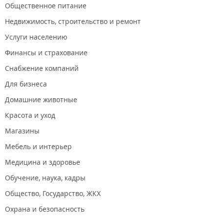
Поликлиники и больницы: № 9, детская поликлиника
Общественное питание
№3;
Недвижимость, строительство и ремонт
Магазин "Минимаркет", "Мой МАРТ"; ТЦ "Снеговая
Падь";
Услуги населению
"Твоя Аптека.РФ";
Автобусная остановка: Гвардейская (маршрут 98ц, 95,
Финансы и страхование
98).
Снабжение компаний
Расположение ЖК "Восточный ЛУЧ".
Для бизнеса
Микрорайон Снеговая Падь. Развитая дорожная сеть.
Дорога к автомобильной развязке "Седанка-Патрокл".
Домашние животные
Новости:
Красота и уход
2024 год
Магазины
Снеговую Падь «накроют» комплексным развитием для
Мебель и интерьер
застройки.
Медицина и здоровье
Обучение, наука, кадры
Общество, Государство, ЖКХ
Охрана и безопасность