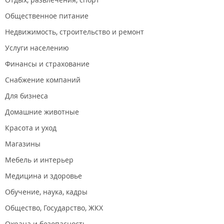
Стадион;
Поликлиники и больницы: № 9, детская поликлиника
Общественное питание
№3;
Недвижимость, строительство и ремонт
Магазин "Минимаркет", "Мой МАРТ"; ТЦ "Снеговая
Падь";
Услуги населению
"Твоя Аптека.РФ";
Автобусная остановка: Гвардейская (маршрут 98ц, 95,
Финансы и страхование
98).
Снабжение компаний
Расположение ЖК "Восточный ЛУЧ".
Для бизнеса
Микрорайон Снеговая Падь. Развитая дорожная сеть.
Дорога к автомобильной развязке "Седанка-Патрокл".
Домашние животные
Новости:
Красота и уход
2024 год
Магазины
Снеговую Падь «накроют» комплексным развитием для
Мебель и интерьер
застройки.
Медицина и здоровье
Обучение, наука, кадры
Общество, Государство, ЖКХ
Охрана и безопасность