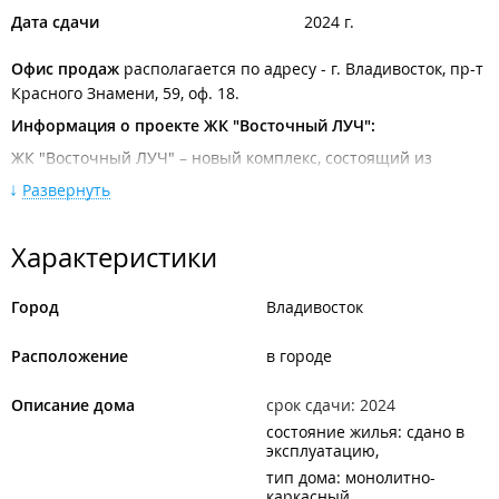
Дата сдачи
2024 г.
Офис продаж
располагается по адресу - г. Владивосток, пр-т
Красного Знамени, 59, оф. 18.
Информация о проекте ЖК "Восточный ЛУЧ":
ЖК "Восточный ЛУЧ" – новый комплекс, состоящий из
нескольких домов разных типов, а именно: три 19-этажных
Развернуть
монолитных дома (17 жилых этажей), одно панельное 10-
этажное здание (8 жилых этажей) и шесть 26-этажных
Характеристики
монолитных домов (24 жилых этажа).
Описание ЖК "Восточный ЛУЧ"
Город
Владивосток
Всего в комплексе ЖК "Восточный ЛУЧ":
1 комнатных – 2304 (площадь от 21,30 до 57,63 м2);
Расположение
в городе
2 комнатных - 242 (площадь от 51,2 до 60,23 м2);
3-комнатных - 64 (площадь от 73,11 до 80,5 м2).
Описание дома
срок сдачи: 2024
Жилой комплекс в цифрах:
состояние жилья: сдано в
эксплуатацию
Площадь земельного участка: 108 161 м2;
тип дома: монолитно-
Количество домов: 10;
каркасный