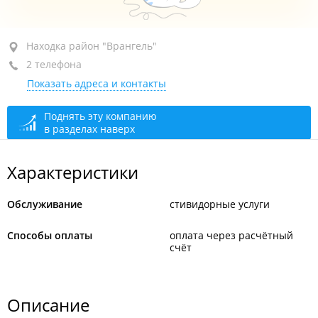
Находка, район "Врангель", ул. Базовая (п.
Находка район "Врангель"
Врангель), 16А
2 телефона
Показать адреса и контакты
+7 (4236) 66-43-69
многоканальный
+7 (4236) 66-43-16
отдел бухгалтерии
Поднять эту компанию
в разделах наверх
сегодня закрыто
Характеристики
Обслуживание
стивидорные услуги
Способы оплаты
оплата через расчётный
счёт
Описание