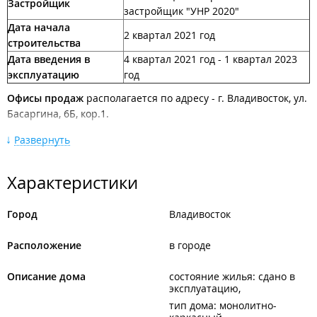
Застройщик
застройщик "УНР 2020"
Дата начала
2 квартал 2021 год
строительства
Дата введения в
4 квартал 2021 год - 1 квартал 2023
эксплуатацию
год
Офисы продаж
располагается по адресу - г. Владивосток, ул.
Басаргина, 6Б, кор.1.
Описание ЖК "Восточный":
Развернуть
Восточный – современный жилой комплекс в активно
развивающемся районе "Патрокл". Проект состоит из шести
Характеристики
жилых многоквартирных домов с фасадами из витражных
окон.
Город
Владивосток
На территории жилого комплекса находится несколько
детских огороженных площадок, расположенных рядом с
Расположение
в городе
домами. Детские площадки оснащены современным
оборудованием: песочницы, горки, качели, небольшие
Описание дома
состояние жилья: сдано в
домики, машинки, сетки для лазания и прочие конструкции.
эксплуатацию
На огороженной игровой территории красочное
тип дома: монолитно-