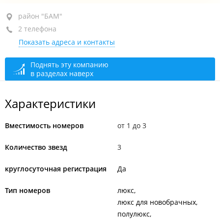
район "БАМ", ул. Краснозаводская, 8
район "БАМ"
2 телефона
+7 914 705-50-01
Показать адреса и контакты
+7 (423) 275-50-01
круглосуточно
Поднять эту компанию
в разделах наверх
Характеристики
Вместимость номеров
от 1 до 3
Количество звезд
3
круглосуточная регистрация
Да
Тип номеров
люкс
люкс для новобрачных
полулюкс