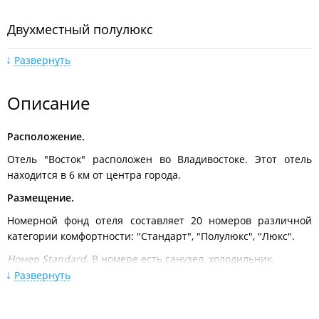
Двухместный полулюкс
Развернуть
Описание
Расположение.
Люкс
Отель "Восток" расположен во Владивостоке. Этот отель
находится в 6 км от центра города.
Размещение.
Номерной фонд отеля составляет 20 номеров различной
категории комфортности: "Стандарт", "Полулюкс", "Люкс".
Номер Standard
. В номере есть санузел, холодильник,
чайник, кондиционер, телевизор, туалетные
Развернуть
принадлежности, гладильные принадлежности, фен, шкаф,
зеркало, телефон.