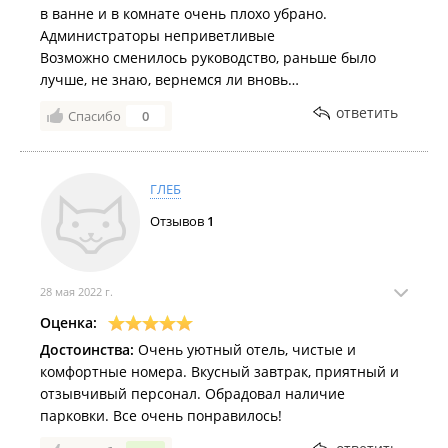
Люкс.
В номере есть санузел, кухня, холодильник, чайник,
в ванне и в комнате очень плохо убрано.
микроволновка, кухонные принадлежности, кондиционер,
Администраторы неприветливые
телевизор, туалетные принадлежности, гладильные
Возможно сменилось руководство, раньше было
принадлежности, халат, фен, шкаф, зеркало, телефон, диван,
лучше, не знаю, вернемся ли вновь…
сейф.
ответить
Спасибо
0
Стоимость проживания.
Стоимость проживания руб/номер/
Категория номера
сутки
ГЛЕБ
Номер Standard
от 3500
Отзывов
1
Трёхместный номер
от 4000
Standard
Полулюкс
от 5500
28 мая 2022 г.
Люкс
от 5500
Оценка:
Услуги питания.
Достоинства:
Очень уютный отель, чистые и
комфортные номера. Вкусный завтрак, приятный и
Бесплатный чай/кофе;
Завтрак;
отзывчивый персонал. Обрадовал наличие
Завтрак в номер;
парковки. Все очень понравилось!
Упакованные ланчи.