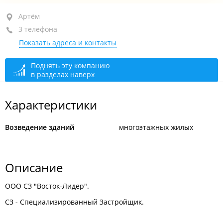
Артём, ул. Кирова, 74/3
Артём
(Офис)
3 телефона
2-й этаж
Показать адреса и контакты
открыто: 08:00–17:00
Поднять эту компанию
в разделах наверх
Характеристики
Возведение зданий
многоэтажных жилых
Описание
ООО СЗ "Восток-Лидер".
СЗ - Специализированный Застройщик.