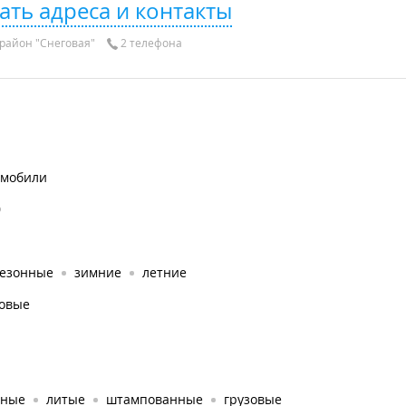
ать адреса и контакты
район "Снеговая"
2 телефона
омобили
0
сезонные
зимние
летние
ковые
аные
литые
штампованные
грузовые