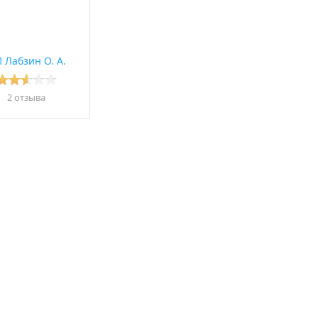
 Лабзин О. А.
2 отзывa