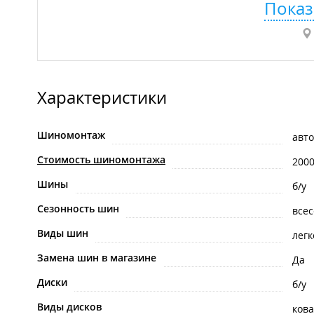
Показ
Характеристики
Шиномонтаж
авт
Стоимость шиномонтажа
200
Шины
б/у
Сезонность шин
все
Виды шин
лег
Замена шин в магазине
Да
Диски
б/у
Виды дисков
ков