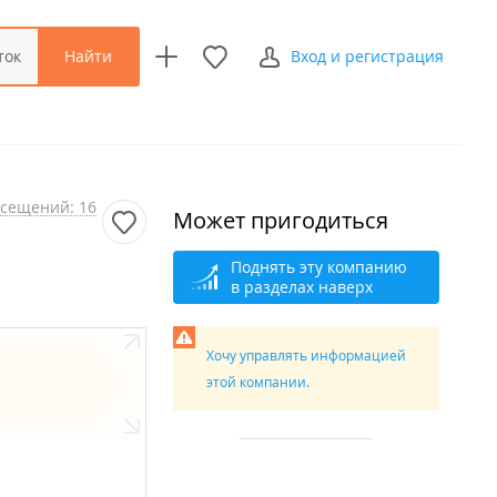
Найти
ток
Вход и регистрация
сещений: 16
Может пригодиться
Поднять эту компанию
в разделах наверх
Хочу управлять информацией
этой компании.