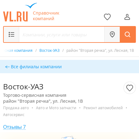
Справочник
компаний
рвисная компания
/
Восток-УАЗ
/
район "Вторая речка", ул. Лесная, 1В
Все филиалы компании
Восток-УАЗ
Торгово-сервисная компания
район "Вторая речка", ул. Лесная, 1В
Продажа авто
•
Авто и Мото запчасти
•
Ремонт автомобилей
•
Автосервис
Отзывы 7