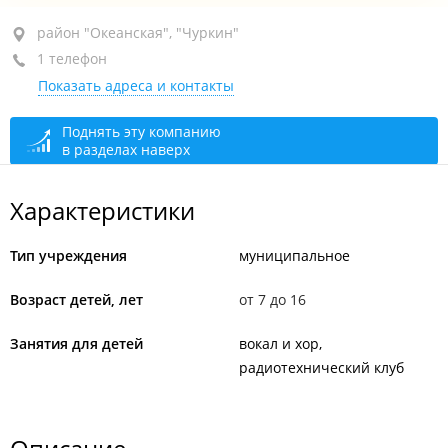
район "Океанская", ул. Успенского, 19
район "Океанская", "Чуркин"
1 телефон
СОШ №12
Показать адреса и контакты
сегодня закрыто
Поднять эту компанию
в разделах наверх
Характеристики
Тип учреждения
муниципальное
Возраст детей, лет
от 7 до 16
Занятия для детей
вокал и хор
радиотехнический клуб