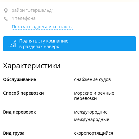
район "Эгершельд", ул. Верхнепортовая, 40А
район "Эгершельд"
4 телефона
1-й этаж, пом. 6
Показать адреса и контакты
+7 (423) 261-10-02
+7 (423) 261-09-94
Поднять эту компанию
в разделах наверх
+7 (423) 261-10-04
тел./факс
+7 (423) 261-10-03
Характеристики
сегодня закрыто
Обслуживание
снабжение судов
Способ перевозки
морские и речные
перевозки
Вид перевозок
междугородние
международные
Вид груза
скоропортящийся