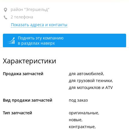
район "Эгершельд", ул. Бестужева, 21
район "Эгершельд"
2 телефона
2-й этаж, оф. 16
Показать адреса и контакты
+7 914 212-06-00
+7 984 143-24-14
Поднять эту компанию
в разделах наверх
закрыто, откроется в 10:00
Характеристики
Продажа запчастей
для автомобилей
для грузовой техники
для мотоциклов и ATV
Вид продажи запчастей
под заказ
Тип запчастей
оригинальные
новые
контрактные