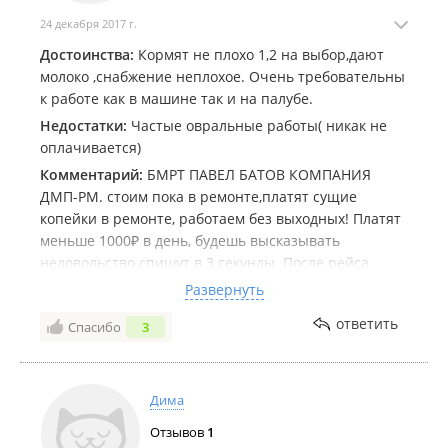
24 декабря 2017 г.
Достоинства:
Кормят не плохо 1,2 на выбор,дают
молоко ,снабжение неплохое. Очень требовательны
к работе как в машине так и на палубе.
Недостатки:
Частые овральные работы( никак не
оплачивается)
Комментарий:
БМРТ ПАВЕЛ БАТОВ КОМПАНИЯ
ДМП-РМ. стоим пока в ремонте,платят сущие
копейки в ремонте, работаем без выходных! Платят
меньше 1000₽ в день, будешь высказывать
недовольство спишут в 3 секунды. После рейса
напишу что по деньгам и тд. В кадрах говорят кому
Развернуть
что матросом от 100.000₽ мне лично сказали от
ответить
Спасибо
3
70.000₽ короче не понять. Мед.комиссия от рыбаков
другая не прокатит 100% ,комиссия очень тяжкая от
вестибулярного аппарата до маска из ж...
(Моторист.,Пай:1,12)
Дима
Отзывов
1