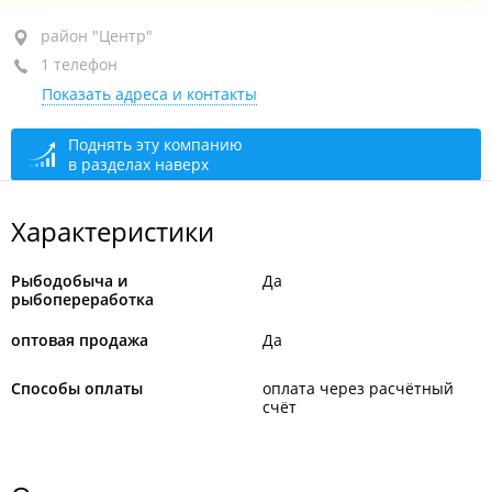
район "Центр", ул. Морская 1-я, 11В
район "Центр"
(Кадровый
центр)
1 телефон
Показать адреса и контакты
сегодня закрыто
Поднять эту компанию
в разделах наверх
Характеристики
Рыбодобыча и
Да
рыбопереработка
оптовая продажа
Да
Способы оплаты
оплата через расчётный
счёт