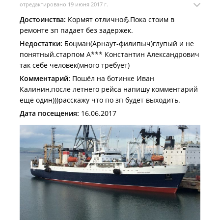
отредактировано 19 июня 2017 г.
Достоинства:
Кормят отлично💪Пока стоим в
ремонте зп падает без задержек.
Недостатки:
Боцман(Арнаут-филипыч)глупый и не
понятный.старпом А*** Константин Александрович
так себе человек(много требует)
Комментарий:
Пошёл на ботинке Иван
Калинин,после летнего рейса напишу комментарий
ещё один)))расскажу что по зп будет выходить.
Дата посещения:
16.06.2017