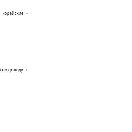
корейские
 по qr-коду