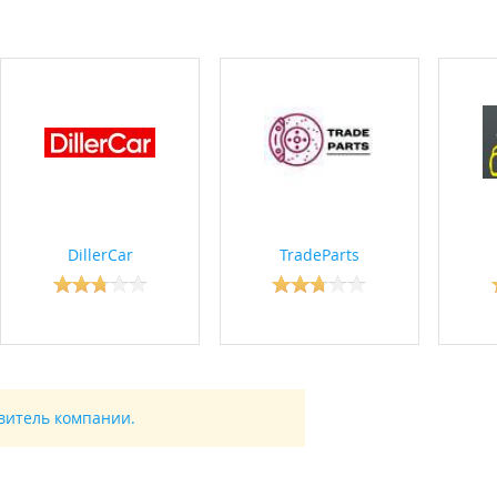
DillerCar
TradeParts
авитель компании.