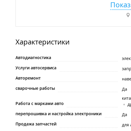
Показ
Характеристики
Автодиагностика
эле
Услуги автосервиса
зап
Авторемонт
нав
сварочные работы
Да
кит
Работа с марками авто
д
перепрошивка и настройка электроники
Да
Продажа запчастей
для