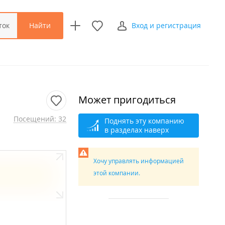
Найти
ток
Вход и регистрация
Может пригодиться
Посещений: 32
Поднять эту компанию
в разделах наверх
Хочу управлять информацией
этой компании.