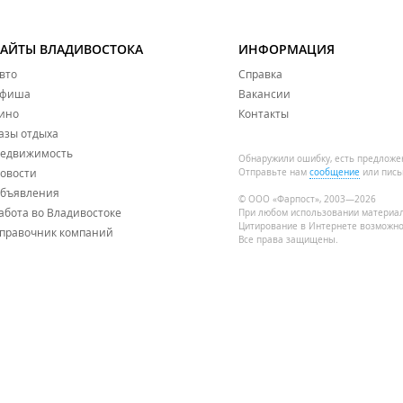
САЙТЫ ВЛАДИВОСТОКА
ИНФОРМАЦИЯ
вто
Справка
фиша
Вакансии
ино
Контакты
азы отдыха
едвижимость
Обнаружили ошибку, есть предложе
овости
Отправьте нам
сообщение
или пись
бъявления
© ООО «Фарпост», 2003—2026
абота во Владивостоке
При любом использовании материа
Цитирование в Интернете возможно
правочник компаний
Все права защищены.