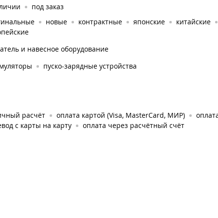
аличии
под заказ
гинальные
новые
контрактные
японские
китайские
опейские
атель и навесное оборудование
умуляторы
пуско-зарядные устройства
ичный расчёт
оплата картой (Visa, MasterCard, МИР)
оплата
вод с карты на карту
оплата через расчётный счёт