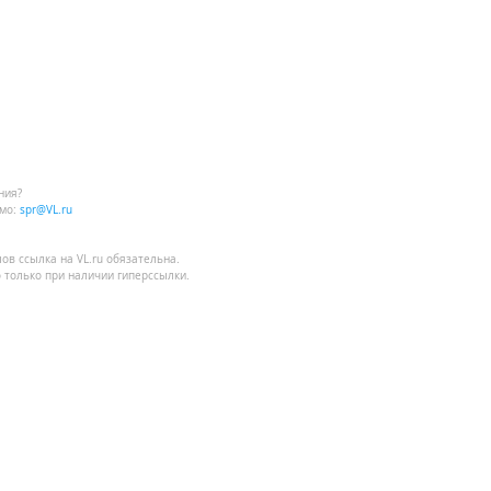
ния?
мо:
spr@VL.ru
лов
ссылка на VL.ru
обязательна.
 только при наличии гиперссылки.