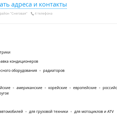
ать адреса и контакты
район "Снеговая"
4 телефона
ктрики
равка кондиционеров
есного оборудования
радиаторов
айские
американские
корейские
европейские
россий
ругое
 автомобилей
для грузовой техники
для мотоциклов и ATV