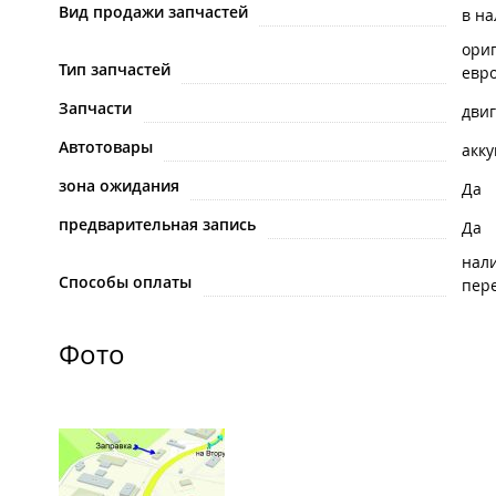
Вид продажи запчастей
в н
ори
Тип запчастей
евр
Запчасти
двиг
Автотовары
акк
зона ожидания
Да
предварительная запись
Да
нал
Способы оплаты
пере
Фото