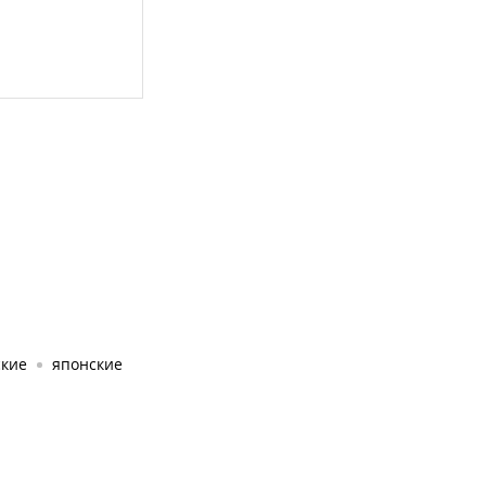
ские
японские