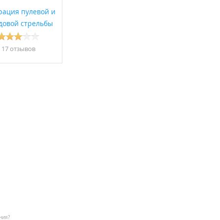
рация пулевой и
довой стрельбы
17 отзывов
ния?