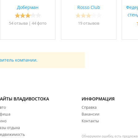
Доберман
Rosso Club
Феде
стен
54 отзывa
|
44 фото
19 отзывов
авитель компании.
САЙТЫ ВЛАДИВОСТОКА
ИНФОРМАЦИЯ
вто
Справка
фиша
Вакансии
ино
Контакты
азы отдыха
едвижимость
Обнаружили ошибку, есть предложе