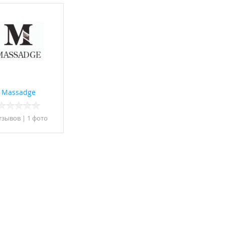
Massadge
тзывов
|
1 фото