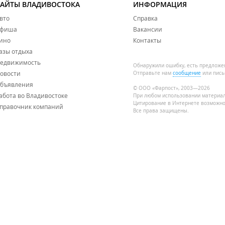
САЙТЫ ВЛАДИВОСТОКА
ИНФОРМАЦИЯ
вто
Справка
фиша
Вакансии
ино
Контакты
азы отдыха
едвижимость
Обнаружили ошибку, есть предложе
овости
Отправьте нам
сообщение
или пись
бъявления
© ООО «Фарпост», 2003—2026
абота во Владивостоке
При любом использовании материа
Цитирование в Интернете возможно
правочник компаний
Все права защищены.