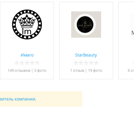
Имаго
StarBeauty
149 отзывов
|
3 фото
1 отзыв
|
19 фото
6 о
авитель компании.