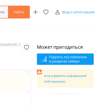
Найти
ток
Вход и регистрация
осещений: 3
Может пригодиться
Поднять эту компанию
в разделах наверх
Хочу управлять информацией
этой компании.