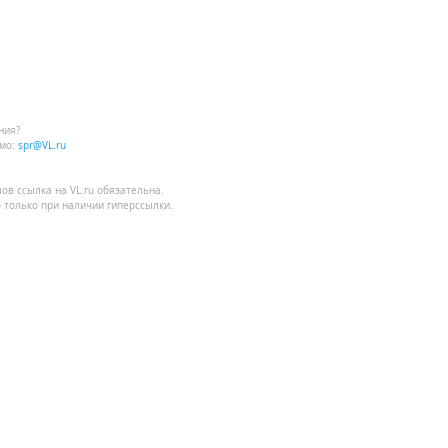
ния?
мо:
spr@VL.ru
лов
ссылка на VL.ru
обязательна.
 только при наличии гиперссылки.