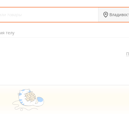
Владивос
мя телу
П