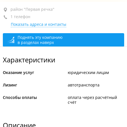
район "Первая речка", пр-т Океанский, 88А
район "Первая речка"
1 телефон
БЦ "Магнат", 4-й этаж, оф. 400
Показать адреса и контакты
+7 967 957-13-44
сегодня закрыто
Поднять эту компанию
в разделах наверх
Характеристики
Оказание услуг
юридическим лицам
Лизинг
автотранспорта
Способы оплаты
оплата через расчётный
счёт
Описание