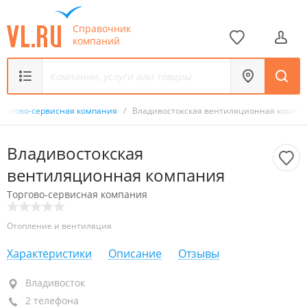
Справочник
компаний
Торгово-сервисная компания
/
Владивостокская вентиляционная компа
Владивостокская
вентиляционная компания
Торгово-сервисная компания
Отопление и вентиляция
Характеристики
Описание
Отзывы
Владивосток
Владивосток
2 телефона
+7 950 281-30-56