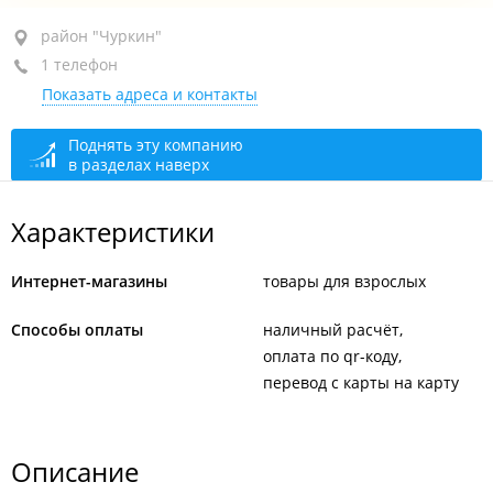
район "Чуркин", ул. Пихтовая, 4А
район "Чуркин"
1 телефон
рынок, пав. 21
Показать адреса и контакты
+7 924 730-24-63
закрыто, откроется через 47 мин.
Поднять эту компанию
в разделах наверх
Характеристики
Интернет-магазины
товары для взрослых
Способы оплаты
наличный расчёт
оплата по qr-коду
перевод с карты на карту
Описание