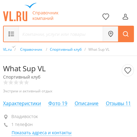
Справочник
компаний
VL.ru
/
Справочник
/
Спортивный клуб
/
What Sup VL
What Sup VL
Спортивный клуб
Экстрим и активный отдых
Характеристики
Фото
19
Описание
Отзывы
11
Владивосток
Владивосток
1 телефон
+7 914 658-59-86
Показать адреса и контакты
Приём звонков
открыто: 09:00–20:00