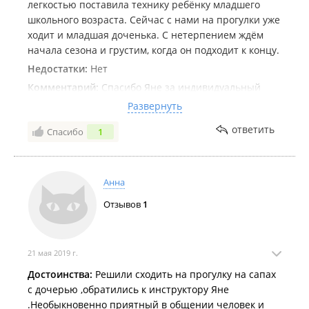
легкостью поставила технику ребёнку младшего
школьного возраста. Сейчас с нами на прогулки уже
ходит и младшая доченька. С нетерпением ждём
начала сезона и грустим, когда он подходит к концу.
Недостатки:
Нет
Комментарий:
Спасибо Яне за индивидуальный
подход к каждому. За привитую детям любовь к
Развернуть
морским прогулкам. Ты удивительный человек!!! Мы
ответить
Спасибо
1
тебя любим!!!
Анна
Отзывов
1
21 мая 2019 г.
Достоинства:
Решили сходить на прогулку на сапах
с дочерью ,обратились к инструктору Яне
.Необыкновенно приятный в общении человек и