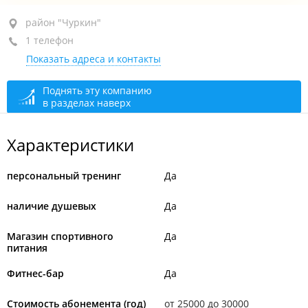
район "Чуркин", ул. Калинина, 49Б
район "Чуркин"
1 телефон
1-й этаж
Показать адреса и контакты
+7 902 485-43-59
открыто: 07:00–23:00
Поднять эту компанию
в разделах наверх
Характеристики
персональный тренинг
Да
наличие душевых
Да
Магазин спортивного
Да
питания
Фитнес-бар
Да
Стоимость абонемента (год)
от 25000 до 30000