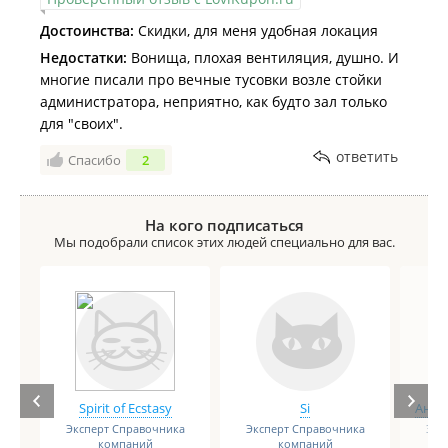
Достоинства:
Скидки, для меня удобная локация
Недостатки:
Вонища, плохая вентиляция, душно. И
многие писали про вечные тусовки возле стойки
администратора, неприятно, как будто зал только
для "своих".
ответить
Спасибо
2
На кого подписаться
Мы подобрали список этих людей специально для вас.
Spirit of Ecstasy
Si
Анге
Эксперт Справочника
Эксперт Справочника
Экс
компаний
компаний