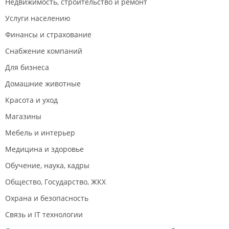
Недвижимость, строительство и ремонт
так же подобрать адекватный вес снаряда. В
Услуги населению
довесок к этому, иногда бывают заняты
тренажеры, и опять же, для удобства и комфорта,
Финансы и страхование
приходится делать альтернативы, что бы не
Снабжение компаний
ждать в очереди. Я так работаю больше 6 лет, и
нареканий к этому нет)
Для бизнеса
Домашние животные
-По поводу дорожек правда, иногда такое бывает,
но мы стараемся в срочном порядке это
Красота и уход
исправлять. Дорожка достаточно сложное
Магазины
оборудование и в отличие от тренажеров,
заменой тросиков иногда не обойтись.
Мебель и интерьер
Медицина и здоровье
Не совсем понимаю причину подобного вброса и
Обучение, наука, кадры
что задело человека, моя "самовлюбленность",
или то, что "с женой"? Но если действительно
Общество, Государство, ЖКХ
чем обидел или доставил дискомфорт, приношу
Охрана и безопасность
извинения.
Связь и IT технологии
p.s. для адекватной аудитории читающих: если