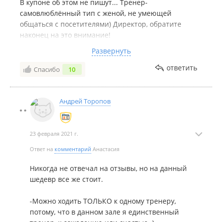
В купоне об этом не пишут... Тренер-
самовлюблённый тип с женой, не умеющей
общаться с посетителями) Директор, обратите
наконец на это внимание!
Ещё одно... подходить к тренеру после каждого
Развернуть
упражнения для нового задания-вы серьезно
считаете это удобным? Особенно когда много
ответить
Спасибо
10
посетителей...
И да, постоянно не работает одна-две дорожки, про
запах я промолчу-это для них норма, видимо)
Андрей Торопов
Это мнение не одного посетителя зала, меня
предупреждали друзья, но пока сам не попробуешь,
не удостоверишься.
23 февраля 2021 г.
НЕ СОВЕТУЮ!!!
Ответ на
комментарий
Анастасия
Никогда не отвечал на отзывы, но на данный
шедевр все же стоит.
-Можно ходить ТОЛЬКО к одному тренеру,
потому, что в данном зале я единственный