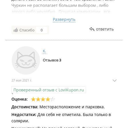
Чуркин не располагает большим выбором , либо
дорого либо неудобно . Почитал коментарии , все
как обычно, люди хотят премиум комплекс по цене
Развернуть
тренажерки. Персонального Тренера с мировым
ответить
Спасибо
0
именем по цене инструктора. Так не бывает.
К.
Отзывов
3
27 мая 2021 г.
Проверенный отзыв с LoviKupon.ru
Оценка:
Достоинства:
Месторасположение и парковка.
Недостатки:
Для себя не отметила. Была только в
солярии.