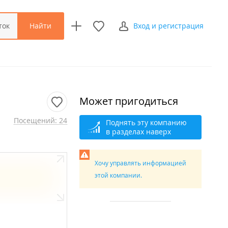
Найти
ток
Вход и регистрация
Может пригодиться
Посещений: 24
Поднять эту компанию
в разделах наверх
Хочу управлять информацией
этой компании.