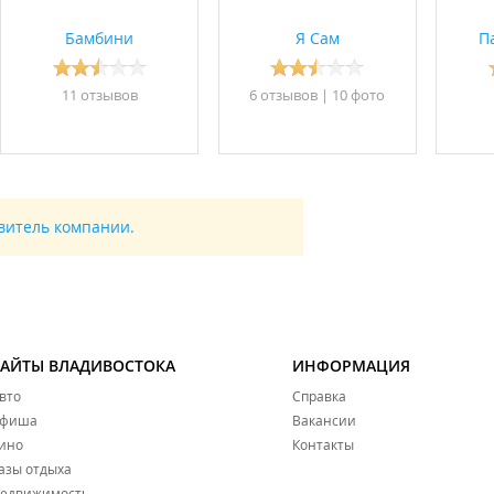
Бамбини
Я Сам
П
11 отзывов
6 отзывов
|
10 фото
авитель компании.
САЙТЫ ВЛАДИВОСТОКА
ИНФОРМАЦИЯ
вто
Справка
фиша
Вакансии
ино
Контакты
азы отдыха
едвижимость