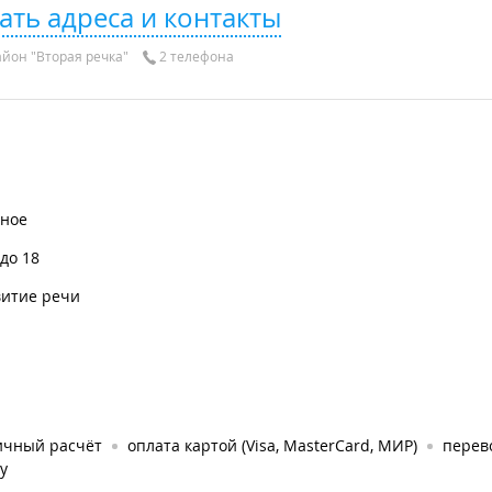
ать адреса и контакты
йон "Вторая речка"
2 телефона
тное
 до 18
витие речи
ичный расчёт
оплата картой (Visa, MasterCard, МИР)
перев
у