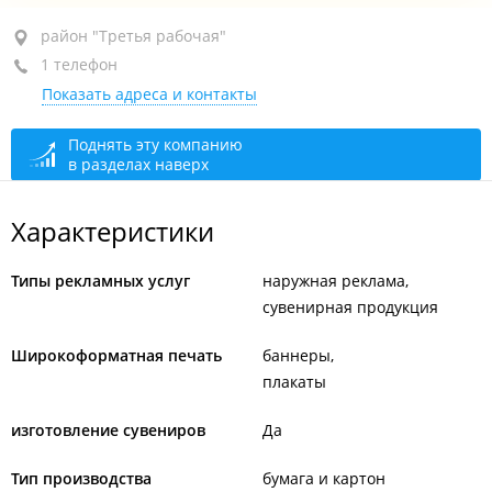
район "Третья рабочая", ул. Шилкинская, 16А
район "Третья рабочая"
1 телефон
4-й этаж, оф. 415
Показать адреса и контакты
+7 902 555-13-95
сегодня закрыто
Поднять эту компанию
в разделах наверх
Характеристики
Типы рекламных услуг
наружная реклама
сувенирная продукция
Широкоформатная печать
баннеры
плакаты
изготовление сувениров
Да
Тип производства
бумага и картон