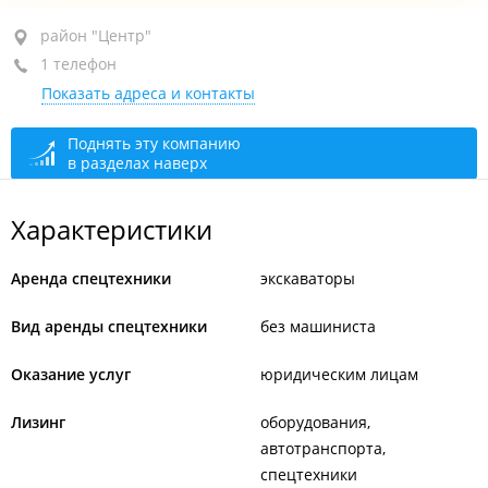
район "Центр", ул. Светланская, 51А
район "Центр"
1 телефон
оф. 305
Показать адреса и контакты
+7 (423) 243-19-81
сегодня закрыто
Поднять эту компанию
в разделах наверх
Характеристики
Аренда спецтехники
экскаваторы
Вид аренды спецтехники
без машиниста
Оказание услуг
юридическим лицам
Лизинг
оборудования
автотранспорта
спецтехники