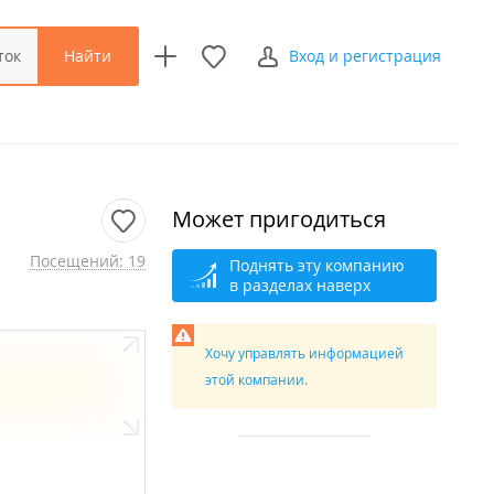
Найти
ток
Вход и регистрация
Может пригодиться
Посещений: 19
Поднять эту компанию
в разделах наверх
Хочу управлять информацией
этой компании.