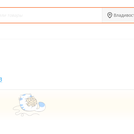
Владивос
3