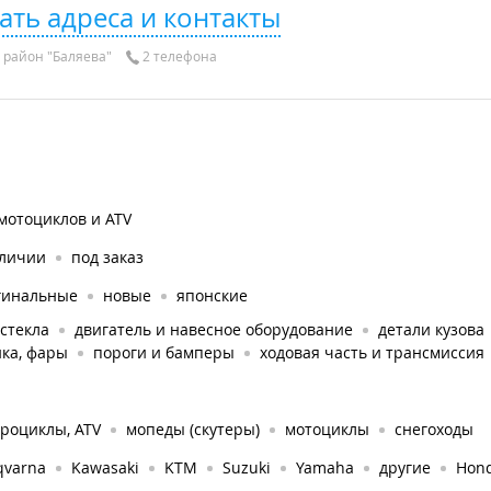
ать адреса и контакты
район "Баляева"
2 телефона
мотоциклов и ATV
аличии
под заказ
гинальные
новые
японские
стекла
двигатель и навесное оборудование
детали кузова
ка, фары
пороги и бамперы
ходовая часть и трансмиссия
роциклы, ATV
мопеды (скутеры)
мотоциклы
снегоходы
qvarna
Kawasaki
KTM
Suzuki
Yamaha
другие
Hon