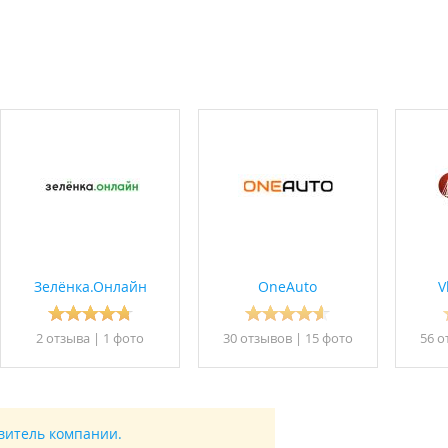
Зелёнка.Онлайн
OneAuto
V
2 отзывa
|
1 фото
30 отзывов
|
15 фото
56 о
авитель компании.