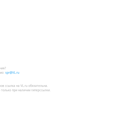
ния?
мо:
spr@VL.ru
лов
ссылка на VL.ru
обязательна.
 только при наличии гиперссылки.