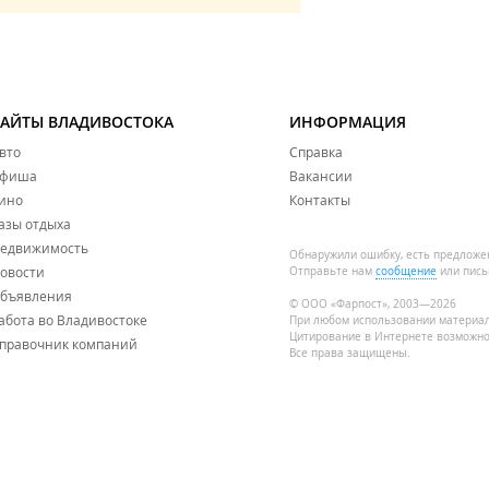
САЙТЫ ВЛАДИВОСТОКА
ИНФОРМАЦИЯ
вто
Справка
фиша
Вакансии
ино
Контакты
азы отдыха
едвижимость
Обнаружили ошибку, есть предложе
овости
Отправьте нам
сообщение
или пись
бъявления
© ООО «Фарпост», 2003—2026
абота во Владивостоке
При любом использовании материа
Цитирование в Интернете возможно
правочник компаний
Все права защищены.