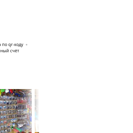
 по qr-коду
тный счёт