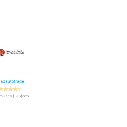
ladautotrade
тзывов
|
28 фото