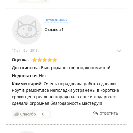
Системное обслуживание:
Пайка и замена разъемов и коннекторов;
Чистка от пыли и замена термопасты;
Витаминчик
Удаление вирусов;
Восстановление данных;
Отзывов
1
Ремонт и замена системы охлаждения.
17 октября 2019 г.
Оценка:
Достоинства:
Быстро,качественно,экономично!
Недостатки:
Нет.
Комментарий:
Очень порадовала работа.сдавали
ноут в ремонт.все неполадки устранены в короткие
сроки.цена реально порадовала.еще и подарочек
сделали.огромная благодарность мастеру!!!
ответить
Спасибо
0