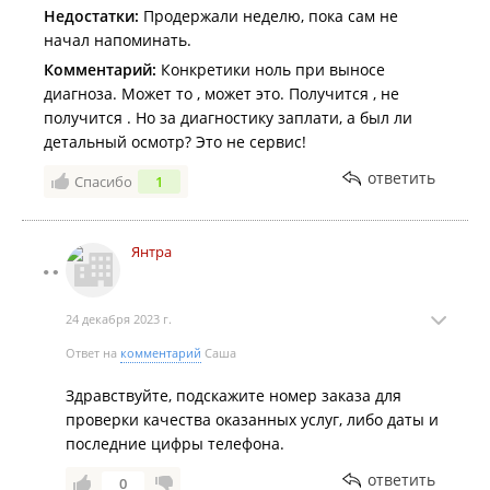
Недостатки:
Установка антивирусных программ;
Продержали неделю, пока сам не
Установка офисных приложений.
начал напоминать.
Комментарий:
Конкретики ноль при выносе
Обновление драйверов:
диагноза. Может то , может это. Получится , не
Обновление графических драйверов;
получится . Но за диагностику заплати, а был ли
Обновление драйверов аудиоустройств;
детальный осмотр? Это не сервис!
Обновление драйверов сетевых адаптеров;
ответить
Ремонт и замена комплектующих:
Спасибо
1
Ремонт и замена жесткого диска/SSD;
Замена жесткого диска на SSD;
Восстановление данных с неисправного жесткого
Янтра
диска;
Ремонт и замена блока питания;
Ремонт и замена материнской платы;
24 декабря 2023 г.
Ремонт или замена видеокарты;
Установка и замена оперативной памяти;
Ответ на
комментарий
Саша
Ремонт и замена процессора;
Ремонт и замена клавиатуры;
Здравствуйте, подскажите номер заказа для
Ремонт и замена экрана;
проверки качества оказанных услуг, либо даты и
Ремонт и замена CD/DVD приводов;
последние цифры телефона.
Ремонт и замена корпусных деталей;
Замена и ремонт встроенной веб-камеры.
ответить
0