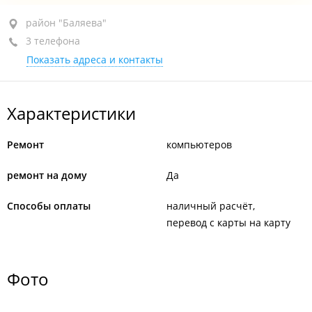
район "Баляева", ул. Луговая, 77А
район "Баляева"
3 телефона
3-й подъезд, 2-й этаж
Показать адреса и контакты
+7 914 979-14-80
+7 (423) 274-21-08
Характеристики
+7 964 231-62-38
По предварительному звонку
закрыто, откроется в
Ремонт
компьютеров
08:00
ремонт на дому
Да
Способы оплаты
наличный расчёт
перевод с карты на карту
Фото