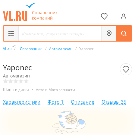
Справочник
компаний
VL.ru
/
Справочник
/
Автомагазин
/
Yaponec
Yaponec
Автомагазин
Шины и диски
•
Авто и Мото запчасти
Характеристики
Фото
1
Описание
Отзывы
35