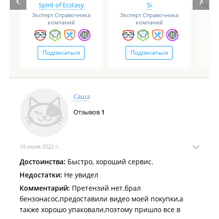
Spirit of Ecstasy
Si
Анге
Эксперт Справочника
Эксперт Справочника
Экс
компаний
компаний
Подписаться
Подписаться
Саша
Отзывов
1
19 июля 2022 г.
Достоинства:
Быстро, хороший сервис.
Недостатки:
Не увидел
Комментарий:
Претензий нет.брал
бензонасос,предоставили видео моей покупки,а
также хорошо упаковали,поэтому пришло все в