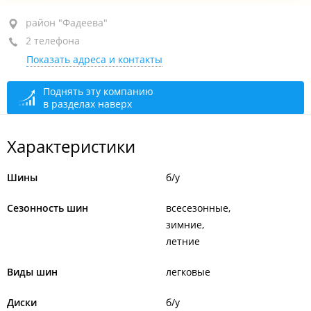
район "Фадеева", ул. Фадеева, 30 стр. 3
район "Фадеева"
2 телефона
+7 964 453-55-53
Показать адреса и контакты
+7 914 076-14-76
сегодня закрыто
Поднять эту компанию
в разделах наверх
Характеристики
Шины
б/у
Сезонность шин
всесезонные
зимние
летние
Виды шин
легковые
Диски
б/у