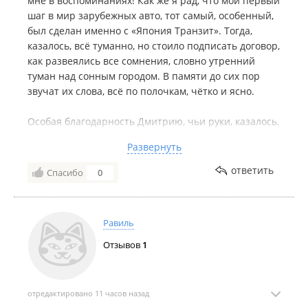
мне в воспоминаниях! Как же я рад, что мой первый
шаг в мир зарубежных авто, тот самый, особенный,
был сделан именно с «Япония Транзит». Тогда,
казалось, всё туманно, но стоило подписать договор,
как развеялись все сомнения, словно утренний
туман над сонным городом. В памяти до сих пор
звучат их слова, всё по полочкам, чётко и ясно.
Особая благодарность Дмитрию, чьи руки, казалось,
сами вели меня к той самой машине. Он услышал
Развернуть
каждую мою, порой казалось, несбыточную мечту, и
нашёл её ту, что заставляет сердце петь, глаза
ответить
Спасибо
0
сиять, а душу наполняться тихой радостью. Помню,
как он отвечал мне, даже когда за окном была глухая
ночь, и я, забыв о разнице во времени, писал ему, и
Равиль
он отвечал. Словно он был там, рядом, всегда.
Отзывов
1
И Алина, наш логист, чья оперативность и
внимательность были подобны лёгкому ветерку,
несущему корабль к берегам. И Сергей, экспедитор,
отредактировано 11 часов назад
чья отзывчивость согревала, как доброе слово в