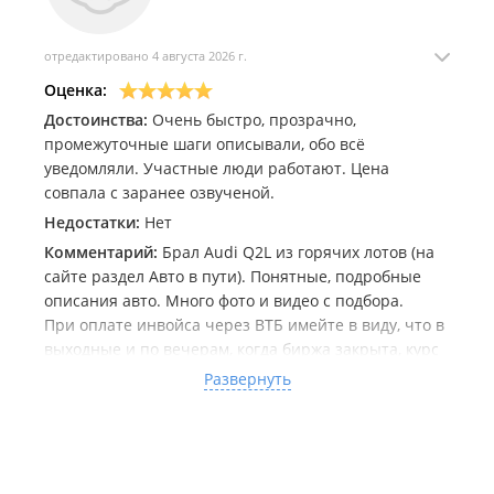
отредактировано 4 августа 2026 г.
Оценка:
Достоинства:
Очень быстро, прозрачно,
промежуточные шаги описывали, обо всё
уведомляли. Участные люди работают. Цена
совпала с заранее озвученой.
Недостатки:
Нет
Комментарий:
Брал Audi Q2L из горячих лотов (на
сайте раздел Авто в пути). Понятные, подробные
описания авто. Много фото и видео с подбора.
При оплате инвойса через ВТБ имейте в виду, что в
выходные и по вечерам, когда биржа закрыта, курс
может быть хуже, не переживайте и просто
Развернуть
дождитесь рабочего времени.
Если документы и все оплаты делать сразу, то все
оформления идут в лёт и без задержек. На таможне
не ждали.