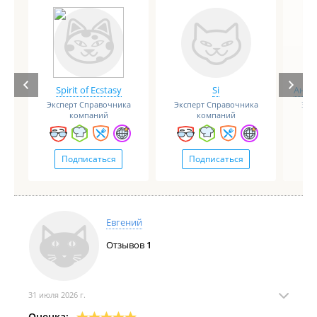
Spirit of Ecstasy
Si
Анге
Эксперт Справочника
Эксперт Справочника
Экс
компаний
компаний
Подписаться
Подписаться
Евгений
Отзывов
1
31 июля 2026 г.
Оценка: