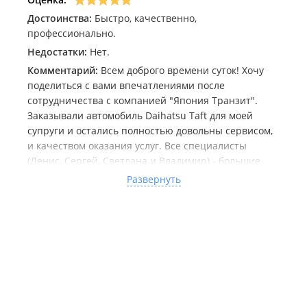
Достоинства:
Быстро, качественно,
профессионально.
Недостатки:
Нет.
Комментарий:
Всем доброго времени суток! Хочу
поделиться с вами впечатлениями после
сотрудничества с компанией "Япония Транзит".
Заказывали автомобиль Daihatsu Taft для моей
супруги и остались полностью довольны сервисом,
и качеством оказания услуг. Все специалисты
(Денис, Сергей, Светлана и Владимир) - большие
молодцы: сопроводили на всех стадиях
Развернуть
приобретения автомобиля от "А" до "Я", как
говорится. Продолжайте в том же духе! Касательно
самого автомобиля нареканий нет. Спокойно
преодолели расстояние от Владивостока до
Магнитогорска (около 8000 км). Путешествие было
омрачено топливными кризисом, но как говаривал
Леонид Парфёнов из телешоу "Следствие вели...":
"Но это уже совсем друга история...". Остаётся