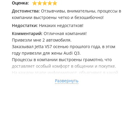
Оценка:
долгом пути. Чувствуется, что эти люди настоящие
мастера своего дела, те, кто знает, как довести до
Достоинства:
Отзывчивы, внимательны, процессы в
конца, как подарить мечту.
компании выстроены четко и безошибочно!
Недостатки:
Никаких недостатков!
Теперь, оглядываясь назад, я знаю наверняка: когда
Комментарий:
Отличная компания!
снова придёт время, моя дорога снова ляжет к
Привезли мне 2 автомобиля.
«Япония Транзит». Это место, где мечты обретают
Заказывал Jetta VS7 осенью прошлого года, в этом
крылья, а воспоминания остаются навсегда.
году привезли для жены Audi Q3.
Процессы в компании выстроены грамотно, что
доставляет особый комфорт в общении и покупке.
На каждом этапе информируют, объясняют в какой
последовательности и что делать дальше.
Развернуть
Для оплат подготовлены все инструкции, в
процессе так же помогают и подсказывают.
Особая благодарность Рустаму за поиск, подбор и
проверку авто!
Александре за сопровождение на этапах оплат
таможни и прочих платежей!
Сергею за аккуратную транспортировку, и выдачу
авто, помыли, заправили, все в чехлах.