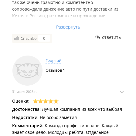
так же очень грамотно и компетентно
сопровождала движение авто по пути доставки из
Китая в Россию, разтоможке и прохождении
лаборатории. После этого подключился экспедитор
Развернуть
Филипп, который передал авто в транспортную
компанию, которая связалась с нами буквально на
ответить
Спасибо
0
следующий день и авто выехало в Москву
Весь процесс от заключения договора и доставки
авто в Москву занял чуть меньше 2 месяцев, что
Георгий
было очень приятно!
Большая благодарность ребятам за качественную
Отзывов
1
работу!!!
31 июля 2026 г.
Оценка:
Достоинства:
Лучшая компания из всех что выбрал
Недостатки:
Не особо заметил
Комментарий:
Команда профессионалов. Каждый
знает свое дело. Молодцы ребята. Отдельное