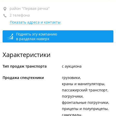
район "Первая речка", пр-т Красного Знамени, 15А
район "Первая речка"
2 телефона
2-й этаж
Показать адреса и контакты
+7 924 243-47-77
сегодня закрыто
Поднять эту компанию
в разделах наверх
Характеристики
Тип продаж транспорта
с аукциона
Продажа спецтехники
грузовики
краны и манипуляторы
пассажирский транспорт
погрузчики
фронтальные погрузчики
прицепы и полуприцепы
самосвалы