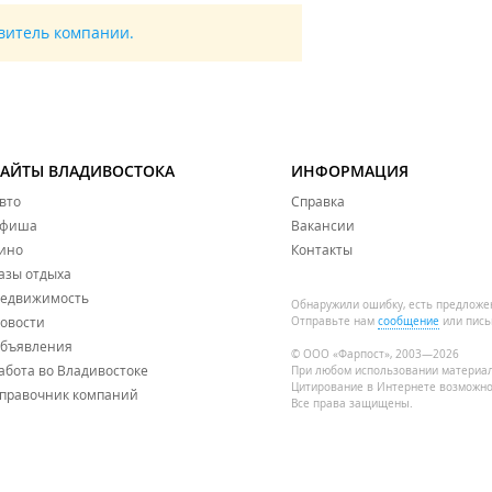
авитель компании.
САЙТЫ ВЛАДИВОСТОКА
ИНФОРМАЦИЯ
вто
Справка
фиша
Вакансии
ино
Контакты
азы отдыха
едвижимость
Обнаружили ошибку, есть предложе
овости
Отправьте нам
сообщение
или пись
бъявления
© ООО «Фарпост», 2003—2026
абота во Владивостоке
При любом использовании материа
Цитирование в Интернете возможно
правочник компаний
Все права защищены.