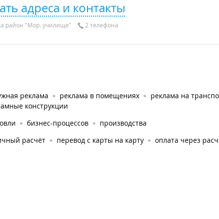
ать адреса и контакты
а район "Мор. училище"
2 телефона
ужная реклама
реклама в помещениях
реклама на трансп
ламные конструкции
говли
бизнес-процессов
производства
ичный расчёт
перевод с карты на карту
оплата через рас