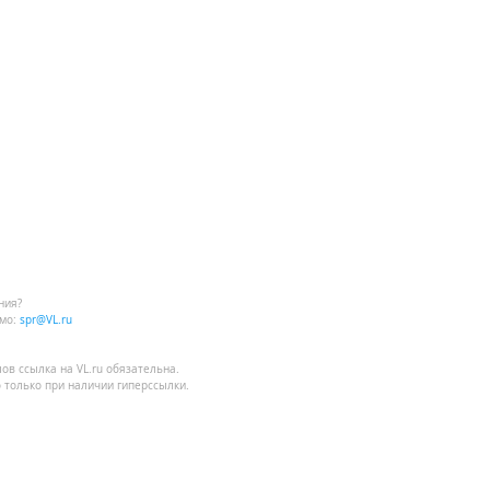
ния?
мо:
spr@VL.ru
лов
ссылка на VL.ru
обязательна.
 только при наличии гиперссылки.