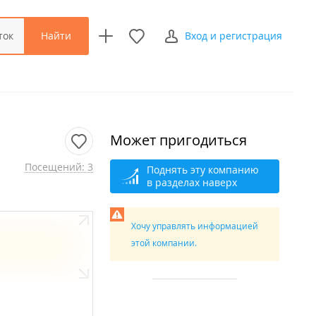
Найти
ток
Вход и регистрация
Может пригодиться
Посещений: 3
Поднять эту компанию
в разделах наверх
Хочу управлять информацией
этой компании.