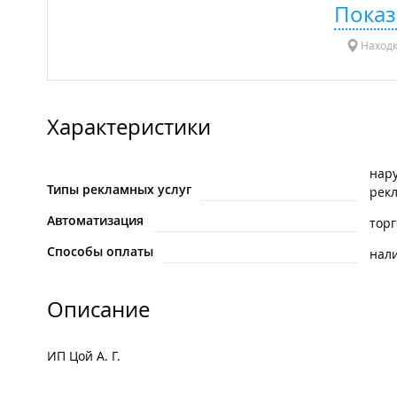
Показ
Находк
Характеристики
нар
Типы рекламных услуг
рек
Автоматизация
тор
Способы оплаты
нал
Описание
ИП Цой А. Г.