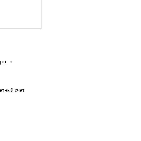
орте
чётный счёт