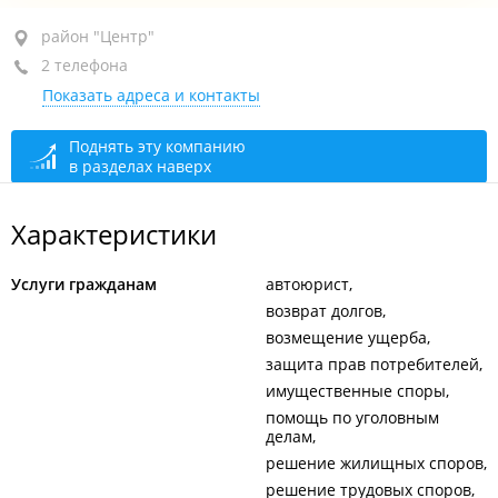
район "Центр", ул. Нерчинская, 10
район "Центр"
2 телефона
оф. 518
Показать адреса и контакты
+7 (423) 264-75-78
+7 914 657-55-70
Поднять эту компанию
в разделах наверх
сегодня закрыто
Характеристики
Услуги гражданам
автоюрист
возврат долгов
возмещение ущерба
защита прав потребителей
имущественные споры
помощь по уголовным
делам
решение жилищных споров
решение трудовых споров