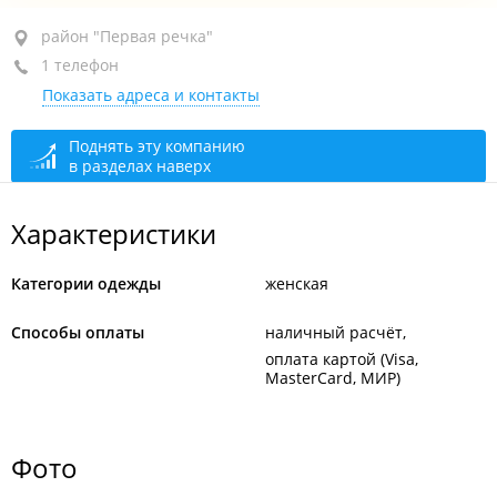
район "Первая речка", пр-т Острякова, 13
район "Первая речка"
1 телефон
ТЦ "Первореченский", 2-й этаж, бут. а28
Показать адреса и контакты
+7 904 627-61-63
открыто: 10:00–19:00
Поднять эту компанию
в разделах наверх
Характеристики
Категории одежды
женская
Способы оплаты
наличный расчёт
оплата картой (Visa,
MasterCard, МИР)
Фото