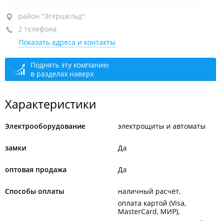
район "Эгершельд", ул. Крыгина, 23
район "Эгершельд"
2 телефона
ТЦ "Эгершельд", пав. 6
Показать адреса и контакты
+7 (423) 208-26-69
+7 (423) 276-49-94
Поднять эту компанию
в разделах наверх
открыто: 09:30–18:00
Характеристики
Электрооборудование
электрощиты и автоматы
замки
Да
оптовая продажа
Да
Способы оплаты
наличный расчёт
оплата картой (Visa,
MasterCard, МИР)