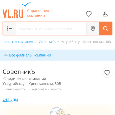
Справочник
компаний
идическая компания
/
СоветникЪ
/
Уссурийск, ул. Крестьянская, 30В
Все филиалы компании
СоветникЪ
Юридическая компания
Уссурийск, ул. Крестьянская, 30В
Бизнес-юристы
•
Адвокаты и юристы
Отзывы