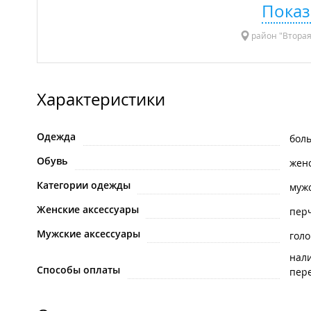
Показ
район "Вторая
Характеристики
Одежда
бол
Обувь
жен
Категории одежды
муж
Женские аксессуары
пер
Мужские аксессуары
гол
нал
Способы оплаты
пере