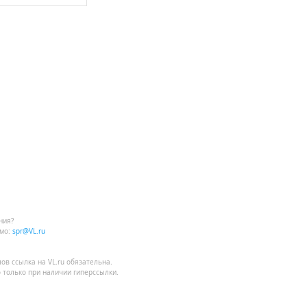
ния?
мо:
spr@VL.ru
лов
ссылка на VL.ru
обязательна.
 только при наличии гиперссылки.