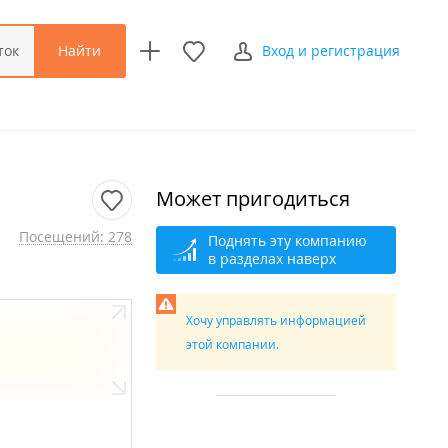
Найти
ток
Вход и регистрация
Может пригодиться
Посещений: 278
Поднять эту компанию
в разделах наверх
Хочу управлять информацией
этой компании.