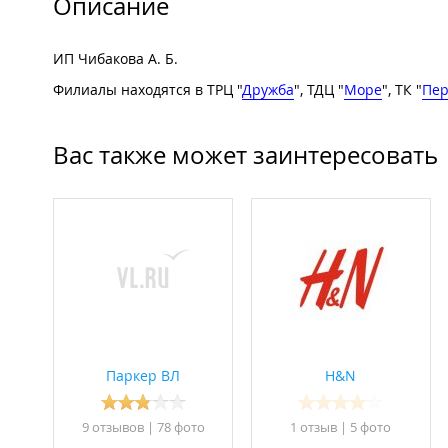
Описание
ИП Чибакова А. Б.
Филиалы находятся в ТРЦ "
Дружба
", ТДЦ "
Море
", ТК "
Пе
Вас также может заинтересовать
Паркер ВЛ
H&N
9 отзывов
|
78 фото
1 отзыв
|
5 фото