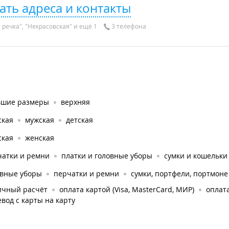
ать адреса и контакты
 речка", "Некрасовская" и ещё 1
3 телефона
ьшие размеры
верхняя
ская
мужская
детская
ская
женская
чатки и ремни
платки и головные уборы
сумки и кошельки
овные уборы
перчатки и ремни
сумки, портфели, портмоне
ичный расчёт
оплата картой (Visa, MasterCard, МИР)
оплата
вод с карты на карту