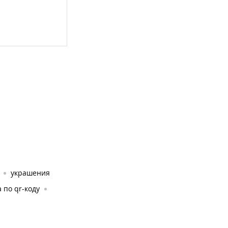
украшения
 по qr-коду