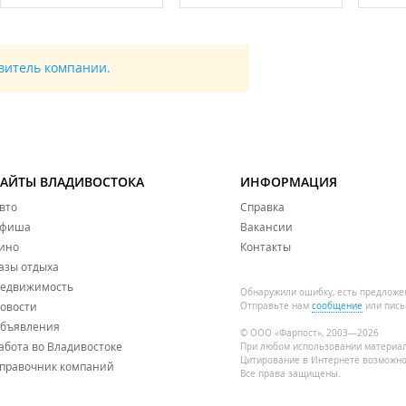
авитель компании.
САЙТЫ ВЛАДИВОСТОКА
ИНФОРМАЦИЯ
вто
Справка
фиша
Вакансии
ино
Контакты
азы отдыха
едвижимость
Обнаружили ошибку, есть предложе
овости
Отправьте нам
сообщение
или пись
бъявления
© ООО «Фарпост», 2003—2026
абота во Владивостоке
При любом использовании материа
Цитирование в Интернете возможно
правочник компаний
Все права защищены.