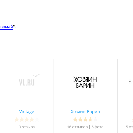
рвомай
".
Vintage
Хозяин-Барин
3 отзывa
16 отзывов
|
5 фото
5 о