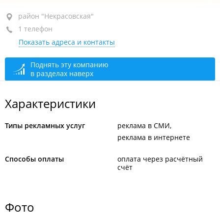
район "Некрасовская", ул. Некрасовская, 36Б
район "Некрасовская"
1 телефон
БЦ "Pacific Office Center", 6-й этаж, оф. 606
Показать адреса и контакты
+7 (423) 245-04-85
сегодня закрыто
Поднять эту компанию
в разделах наверх
Характеристики
Типы рекламных услуг
реклама в СМИ
реклама в интернете
Способы оплаты
оплата через расчётный
счёт
Фото