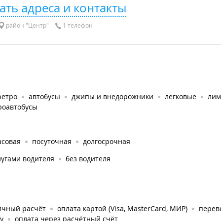
ать адреса и контакты
район "Центр"
1 телефон
ретро
автобусы
джипы и внедорожники
легковые
лим
роавтобусы
асовая
посуточная
долгосрочная
лугами водителя
без водителя
ичный расчёт
оплата картой (Visa, MasterCard, МИР)
перев
у
оплата через расчётный счёт