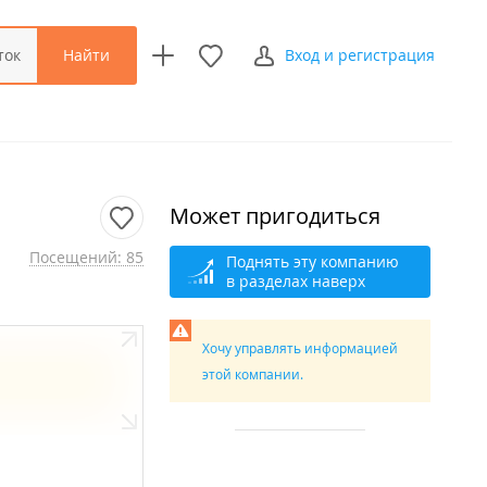
Найти
ток
Вход и регистрация
Может пригодиться
Посещений: 85
Поднять эту компанию
в разделах наверх
Хочу управлять информацией
этой компании.