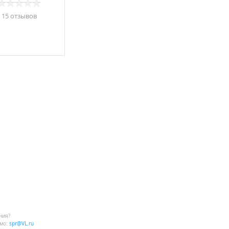
15 отзывов
ния?
мо:
spr@VL.ru