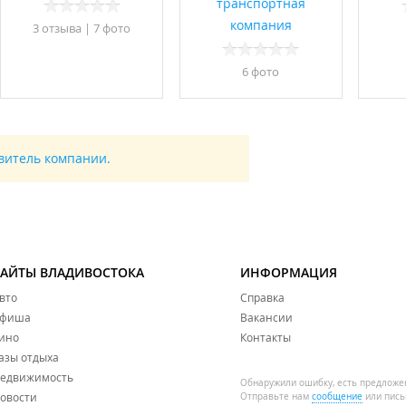
транспортная
компания
3 отзывa
|
7 фото
6 фото
авитель компании.
САЙТЫ ВЛАДИВОСТОКА
ИНФОРМАЦИЯ
вто
Справка
фиша
Вакансии
ино
Контакты
азы отдыха
едвижимость
Обнаружили ошибку, есть предложе
овости
Отправьте нам
сообщение
или пись