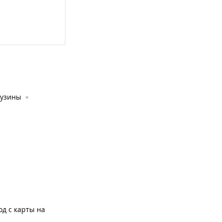
узины
од с карты на