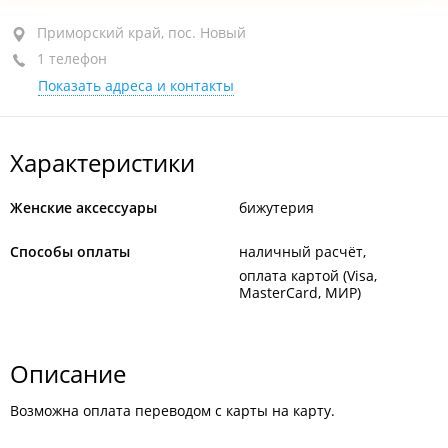
Приморский край, пос. Новый, ул. Ленина, 5А
Приморский край, пос. Новый
1 телефон
+7 902 484-24-16
Показать адреса и контакты
закрыто, откроется в 09:00
Характеристики
Женские аксессуары
бижутерия
Способы оплаты
наличный расчёт
оплата картой (Visa,
MasterCard, МИР)
Описание
Возможна оплата переводом с карты на карту.