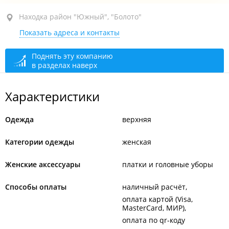
Находка, район "Южный", ул. Спортивная, 2
Находка район "Южный", "Болото"
Показать адреса и контакты
МФК "Находка Мега", 1-й этаж
сегодня закрыто
Поднять эту компанию
в разделах наверх
Характеристики
Одежда
верхняя
Категории одежды
женская
Женские аксессуары
платки и головные уборы
Способы оплаты
наличный расчёт
оплата картой (Visa,
MasterCard, МИР)
оплата по qr-коду