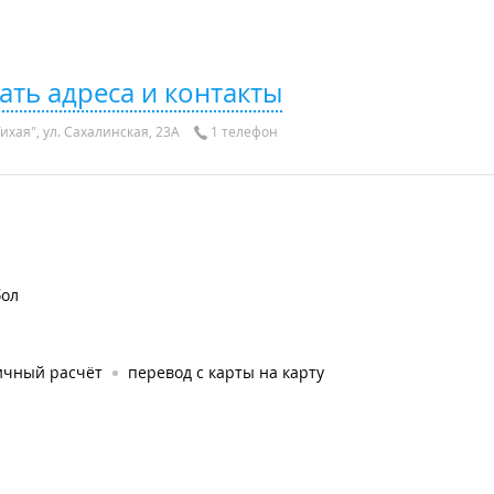
ать адреса и контакты
ихая", ул. Сахалинская, 23А
1 телефон
бол
ичный расчёт
перевод с карты на карту