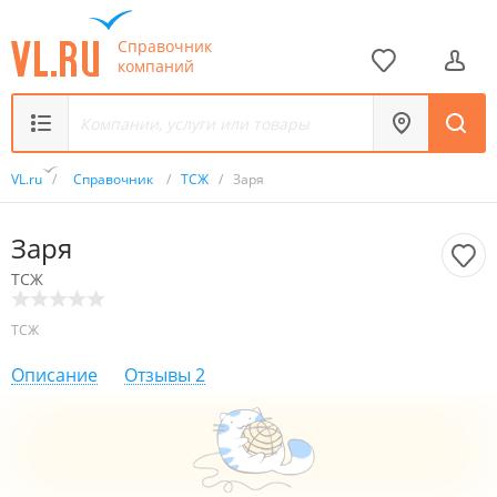
Справочник
компаний
VL.ru
/
Справочник
/
ТСЖ
/
Заря
Заря
ТСЖ
ТСЖ
Описание
Отзывы
2