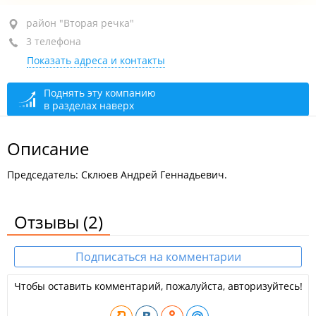
район "Вторая речка", ул. Русская, 57Е
район "Вторая речка"
3 телефона
1-й этаж
Показать адреса и контакты
+7 914 673-08-57
+7 (423) 259-00-40
аварийная служба в ночное время
Поднять эту компанию
в разделах наверх
+7 (423) 259-03-37
аварийная служба, лифт
сегодня закрыто
Описание
Председатель: Склюев Андрей Геннадьевич.
Отзывы
(2)
Подписаться на комментарии
Чтобы оставить комментарий, пожалуйста, авторизуйтесь!