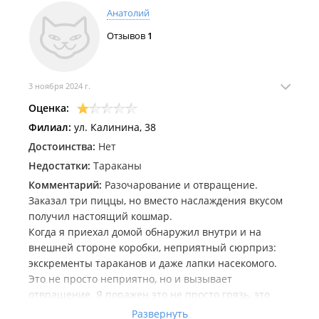
Анатолий
Отзывов
1
3 ноября 2024 г.
Оценка:
Филиал:
ул. Калинина, 38
Достоинства:
Нет
Недостатки:
Тараканы
Комментарий:
Разочарование и отвращение.
Заказал три пиццы, но вместо наслаждения вкусом
получил настоящий кошмар.
Когда я приехал домой обнаружил внутри и на
внешней стороне коробки, неприятный сюрприз:
экскрeменты тараканов и даже лапки насекомого.
Это не просто неприятно, но и вызывает
отвращение. Я поражен это не просто грязь, это
нарушение санитарных норм!
Развернуть