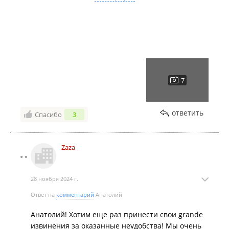
Не рекомендую, особенно если вы заботитесь о
своём здоровье и качестве еды. Это место оставило
у меня только негативные впечатления и желание
забыть о нём как можно скорее.
ответить
Спасибо
3
Zaza
28 ноября 2024 г.
Ответ на
комментарий
Анатолий
Анатолий! Хотим еще раз принести свои grande
извинения за оказанные неудобства! Мы очень