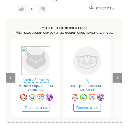
ответить
0
На кого подписаться
Мы подобрали список этих людей специально для вас.
Spirit of Ecstasy
Si
Анге
Эксперт Справочника
Эксперт Справочника
Экс
компаний
компаний
Подписаться
Подписаться