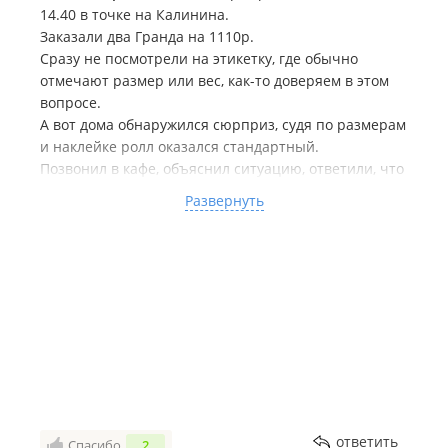
14.40 в точке на Калинина.
Заказали два Гранда на 1110р.
Сразу не посмотрели на этикетку, где обычно
отмечают размер или вес, как-то доверяем в этом
вопросе.
А вот дома обнаружился сюрприз, судя по размерам
и наклейке ролл оказался стандартный.
Позвонил в кафе, объяснил ситуацию, ответили, что
посмотрели камеры и повар ошибиться не мог.
Развернуть
Видимо, по видео вычислили количество начинки и
вес ролла.
Ошибку не признали.
Ролл был вкусный, а вот настроение после общения
не очень.
Дата посещения:
3 июня
Не понравилось:
Вес продукта и презумпция
невиновности.
ответить
Спасибо
2