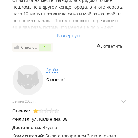
Оплатила на месте. Находилась рядом (10 мин
пешком), не в другом конце города. В итоге через 2
часа 10 минут позвонила сама и мой заказ вообще
не нашил сначала. Потом пришлось перезвонить
ещё два раза, потому что меня ещё по 5 минут
ставили на удержание. По итогу спросили буду ли я
Развернуть
ждать ещё? Ну нет конечно. Я не понимаю сколько
ответить
Спасибо
1
ещё? Два часа? Никакого конкретного времени не
говорят.. предложили вернуть деньги. Всё вернули.
Но вообще хотелось не денег, а поесть. Настроение
супер испорчено. Я до сих пор сижу голодная на
Артём
педикюре. И ем тут конфеты вместо обеда.
Отзывов
1
5 июня 2025 г.
Оценка:
Филиал:
ул. Калинина, 38
Достоинства:
Вкусно
Комментарий:
Были с товарищем 3 июня около