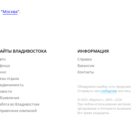
 "
Москва
".
САЙТЫ ВЛАДИВОСТОКА
ИНФОРМАЦИЯ
вто
Справка
фиша
Вакансии
ино
Контакты
азы отдыха
едвижимость
Обнаружили ошибку, есть предложе
овости
Отправьте нам
сообщение
или пись
бъявления
© ООО «Фарпост», 2003—2026
абота во Владивостоке
При любом использовании материа
Цитирование в Интернете возможно
правочник компаний
Все права защищены.