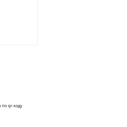
 по qr-коду