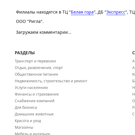
Филиалы находятся в ТЦ "
Белая гора
", ДБ "
Экспресс
", ТЦ
ООО "Ригла".
Загружаем комментарии...
РАЗДЕЛЫ
Транспорт и перевозки
А
Отдых, развлечения, спорт
А
Общественное питание
К
Недвижимость, строительство и ремонт
Б
Услуги населению
Н
Финансы и страхование
Н
Снабжение компаний
О
Для бизнеса
Р
Домашние животные
С
Красота и уход
Магазины
Мебель и интерьер