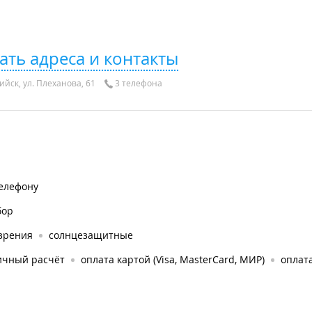
ать адреса и контакты
ийск, ул. Плеханова, 61
3 телефона
телефону
бор
 зрения
солнцезащитные
ичный расчёт
оплата картой (Visa, MasterCard, МИР)
оплата