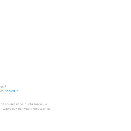
ния?
мо:
spr@VL.ru
лов
ссылка на VL.ru
обязательна.
 только при наличии гиперссылки.