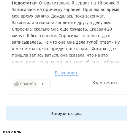
спасла праздничное настроение именинницы))))
Недостатки:
Отвратительный сервис на 1й речке!!!
В общем, я люблю "Зефир"!
Записалась на прическу заранее. Пришла во время,
моё время занято. Дождалась пока закончат.
Закончили и начали заплетать другую девушку.
Спросила, сколько мне еще ожидать. Сказали 20
минут. Я была в шоке. Спросила - зачем тогда я
записывалась. На что она мне дала тупой ответ - ну,
я же не знала, что придут еще люди... Хотя, когда я
пришла записываться, она сказала, что на это
время у нее совершенно нет записей, она свободна.
Сотрудница Зефира при встрече первой не
Развернуть
поздоровалась, извинения за сбой во времени не
попросила. НЕ улыбается вообще. Сервиса нет! Вот
ответить
Спасибо
0
я и сделала прическу в свой ДР!
Загрузить еще...
РАЗДЕЛЫ