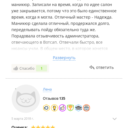
маникюр. Записали на время, когда по идее салон
уже закрывается, потому что это было единственное
время, когда я могла. Отличный мастер - Надежда.
Маникюр сделала отличный, продержался долго,
переделывать пойду обязательно туда же.
Порадовала отзывчивость администратора,
отвечающего в Вотсап. Отвечали быстро, все
нюансы учли. В общем место, в которое хочется
возвращаться. К тому же, находится очень удобно, в
Развернуть
ТЦ «Искра»😌
Огромного вам успеха и процветания в дальнейшем
ответить
Спасибо
1
❤️
Лена
Отзывов
135
5 марта 2018 г.
Оценка: