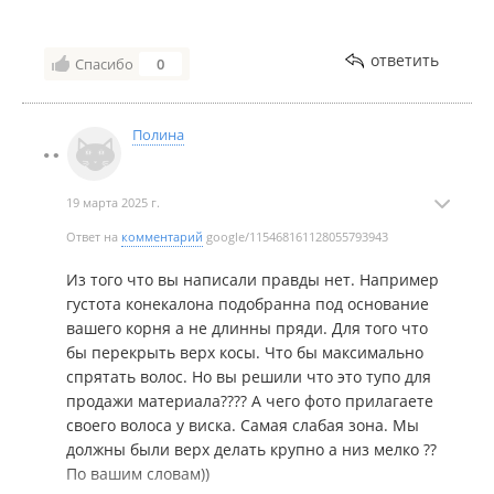
ответить
Спасибо
0
Полина
19 марта 2025 г.
Ответ на
комментарий
google/115468161128055793943
Из того что вы написали правды нет. Например
густота конекалона подобранна под основание
вашего корня а не длинны пряди. Для того что
бы перекрыть верх косы. Что бы максимально
спрятать волос. Но вы решили что это тупо для
продажи материала???? А чего фото прилагаете
своего волоса у виска. Самая слабая зона. Мы
должны были верх делать крупно а низ мелко ??
По вашим словам))