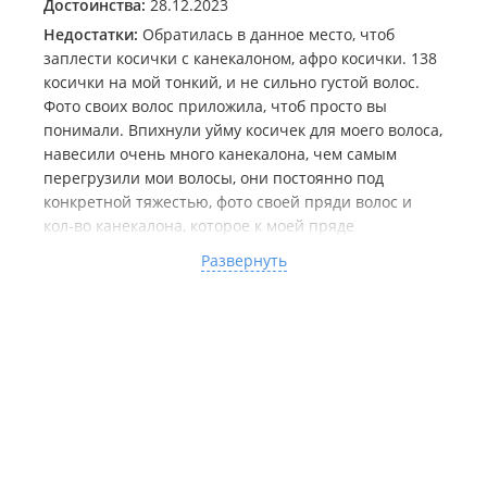
Достоинства:
28.12.2023
Недостатки:
Обратилась в данное место, чтоб
заплести косички с канекалоном, афро косички. 138
косички на мой тонкий, и не сильно густой волос.
Фото своих волос приложила, чтоб просто вы
понимали. Впихнули уйму косичек для моего волоса,
навесили очень много канекалона, чем самым
перегрузили мои волосы, они постоянно под
конкретной тяжестью, фото своей пряди волос и
кол-во канекалона, которое к моей пряде
наплетали-прилагаю. В общем у них была задача
Развернуть
как можно больше впихнуть кос и материала на мои
слабые волосы. Я сняла всё, в ту же ночь, очень
больно, всё тянет такое чувство что вырывают
волосы. Я все понимаю, всем нужны деньги, но не
такой же ценой, 20ка просто в мусорку.