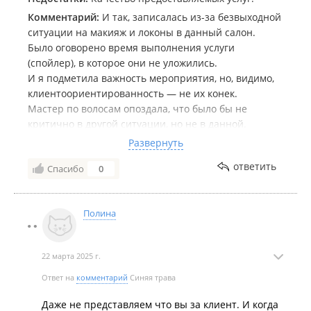
Комментарий:
И так, записалась из-за безвыходной
ситуации на макияж и локоны в данный салон.
Было оговорено время выполнения услуги
(спойлер), в которое они не уложились.
И я подметила важность мероприятия, но, видимо,
клиентоориентированность — не их конек.
Мастер по волосам опоздала, что было бы не
критично в другой ситуации, но не в данной.
Макияж не продержался и часа, каял поплыл в
Развернуть
такси.
ответить
Спасибо
0
Стрелки, во-первых, не соответствовали анатомии
глаза, значительно его скругляя, а спустя минут
тридцать просто стерлись, оставляя в напоминание
Полина
о себе грустные хвостики.
Не было ресниц, тушь для клиентов наносится
общей щеточкой, мастера не волнует гигиена.
22 марта 2025 г.
Лицо блестело и это при моей сухой коже, которая
вообще не склонна к жирности.
Ответ на
комментарий
Синяя трава
Локоны распались еще в такси, хотя на них было
Даже не представляем что вы за клиент. И когда
вылито чудовищное количество лака и средств для