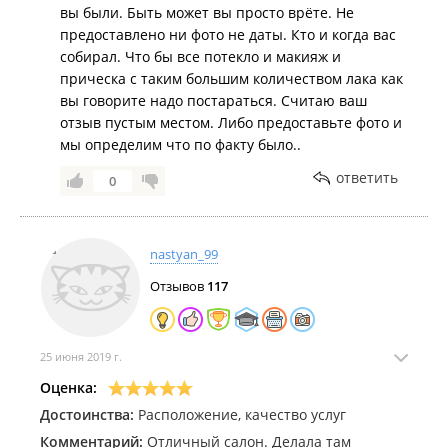
вы были. Быть может вы просто врёте. Не
укладки.
предоставлено ни фото не даты. Кто и когда вас
Это при условии, что мы были в прохладном
собирал. Что бы все потекло и макияж и
помещении, без влажности и ветра.
прическа с таким большим количеством лака как
К счастью, это была не свадьба! 😹
вы говорите надо постараться. Считаю ваш
Возможно, не повезло просто мне, но подумайте
отзыв пустым местом. Либо предоставьте фото и
дважды перед тем, как обращаться к ним за
мы определим что по факту было..
услугами.
ответить
0
nastyan_99
Отзывов
117
25 июня 2019 г.
Оценка:
Достоинства:
Расположение, качество услуг
Комментарий:
Отличный салон. Делала там