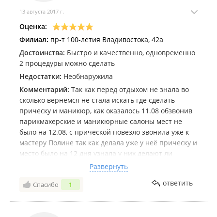
13 августа 2017 г.
Оценка:
Филиал:
пр-т 100-летия Владивостока, 42а
Достоинства:
Быстро и качественно, одновременно
2 процедуры можно сделать
Недостатки:
Необнаружила
Комментарий:
Так как перед отдыхом не знала во
сколько вернёмся не стала искать где сделать
прическу и маникюр, как оказалось 11.08 обзвонив
парикмахерские и маникюрные салоны мест не
было на 12.08, с причёской повезло звонила уже к
мастеру Полине так как делала уже у неё прическу и
место было на 12 дня узнала у них делают ли
маникюр и мне повезло на 12 отказалась девочка и
Развернуть
я на Ее место записалась мне одновременно делали
ответить
Спасибо
1
и прическу и маникюр с покрытием гель-лак.
Причёска даже на сл день осталась.