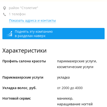
район "Столетие", пр-т 100-летия Владивостока, 42А
район "Столетие"
1 телефон
ТЦ "Искра", 4-й этаж, пав. 103
Показать адреса и контакты
+7 902 488-39-68
По предварительной записи
открыто: 07:00–20:00
Поднять эту компанию
в разделах наверх
Характеристики
Профиль салона красоты
парикмахерские услуги
косметические услуги
Парикмахерские услуги
укладка
Укладка волос, руб.
от 2000 до 4000
Ногтевой сервис
маникюр
наращивание ногтей