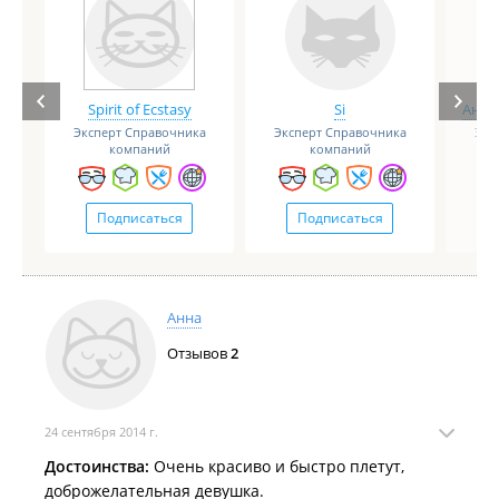
Spirit of Ecstasy
Si
Анге
Эксперт Справочника
Эксперт Справочника
Экс
компаний
компаний
Подписаться
Подписаться
Анна
Отзывов
2
24 сентября 2014 г.
Достоинства:
Очень красиво и быстро плетут,
доброжелательная девушка.